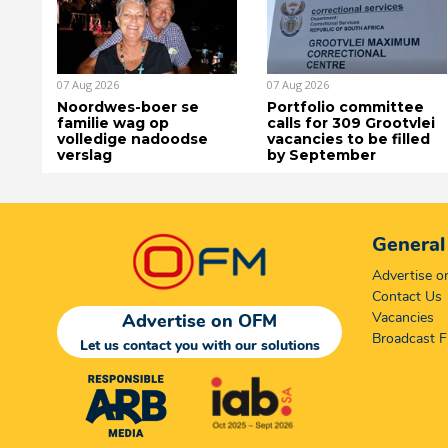
07 Aug 2026
07 Aug 2026
Noordwes-boer se
Portfolio committee
familie wag op
calls for 309 Grootvlei
volledige nadoodse
vacancies to be filled
verslag
by September
General
Advertise 
Contact Us
Vacancies
Advertise on OFM
Broadcast F
Let us contact you with our solutions