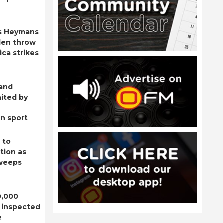
s Heymans
den throw
ica strikes
 and
ited by
n sport
 to
tion as
sweeps
0,000
 inspected
e