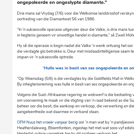
ongepoleerde en ongeslypte diamante.”
Drie mans sal Vrydag (7/6) voor die Welkomse landdroshof verskyn
oortreding van die Diamantwet 56 van 1986.
“In ’n suksesvolle operasie uitgevoer deur die Valke, is drie mans
in hegtenis geneem vir onwettige handel in diamante,” sê Zweli Mo
Hy sê die operasie is begin nadat die Valke ’n wenk ontvang het o
die verdagte glo betrokke is. Deur met misdaadintelligensie saam te 
inspan vir ’n suksesvolle optrede.
‘Hulle was in besit van ses ongepoleerde en o
“Op Woensdag (5/6) is die verdagtes by die Goldfields Mall in We
By inhegtenisneming was hulle in besit van ses ongepoleerde en ong
Volgens die Suid-Afrikaanse regering se webwerf is die bedoeling
om voorsiening te maak vir die stigting van ’n raad bekend as die S
beheer oor die besit, die aankoop en verkoop, die verwerking en die
aangeleenthede wat daarmee in verband staan.
OFM Nuus het vroeër vanjaar berig
oor ’n man wat by ’n pandjieswin
Heatherdaleweg, Bloemfontein, ingestap het met wat soos vyf edelst
Heidedal-polisie vasgetrek toe hy dit probeer verkoop het.