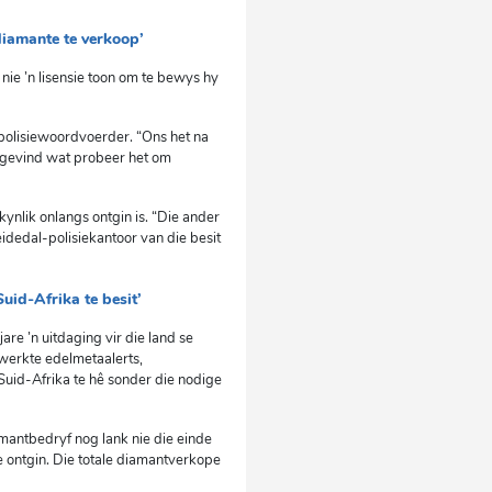
diamante te verkoop’
 nie ’n lisensie toon om te bewys hy
 polisiewoordvoerder. “Ons het na
 gevind wat probeer het om
kynlik onlangs ontgin is. “Die ander
eidedal-polisiekantoor van die besit
uid-Afrika te besit’
re ’n uitdaging vir die land se
werkte edelmetaalerts,
uid-Afrika te hê sonder die nodige
mantbedryf nog lank nie die einde
e ontgin. Die totale diamantverkope