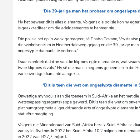
‘Die 39-jarige man het probeer om ongeslypte 
Hy het beweer dit is alles diamante. Volgens die polisie kon hy egter
is geakkrediteer om die edelgesteentes te hanteer nie.
Die polisie het op ’n wenk gereageer, sê Thabo Covane, Vrystaatse
die winkelsentrum in Heatherdaleweg gejaag en die 39-jarige man
ongeslypte diamante te verkoop.”
Daar is ontdek dat drie van die klippies egte diamante is, wat waars
twee klippies is vals.” Hy sê die man in hegtenis geneem en in die H
van onwettige diamante aangekla.
‘Dit is teen die wet om ongeslypte diamante in S
Onwettige mynbou is aan die toeneem in Suid-Afrika en het met die ja
wetstoepassingsagentskappe geword. Dit is teen die wet om onver
platinumgroepmetale, gouddraende erts of ongeslypte diamante in S
statutêre magtiging.
Volgens die Mineraleraad van Suid-Afrika bereik Suid-Afrika se dia
van sy leeftyd nie. In 2022 het Suid-Afrika 10,2 miljoen ton diamant
in 2022 was R27,7 miljard.