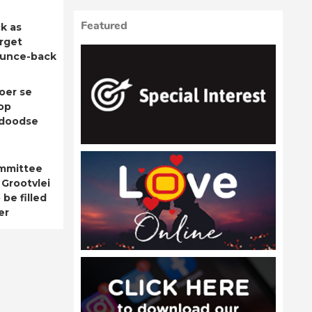
Featured
k as
rget
ounce-back
oer se
op
adoodse
ommittee
 Grootvlei
be filled
er