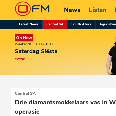
News
Listen
Latest News
Central SA
South Africa
Agricultur
On Now
Weekends 13:00 - 16:00
Saterdag Siësta
Yvette
Central SA
Drie diamantsmokkelaars vas in W
operasie