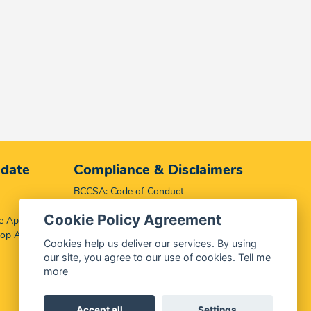
 date
Compliance & Disclaimers
BCCSA: Code of Conduct
Terms & Conditions
Cookie Policy Agreement
e App
Complaints, Compliments & Disclosures
top App
Promotion of Access to Information Act
Cookies help us deliver our services. By using
our site, you agree to our use of cookies.
Tell me
more
Accept all
Settings