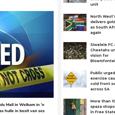
unit
North West’
delivers gol
as South Afr
again
Siwelele FC
Cheetahs un
vision for
Bloemfontei
Public urged
exercise cau
cold front 
across SA
More than 1
ds Mall in Welkom in ’n
spaza shops
hulle in besit van ses
in Free Stat