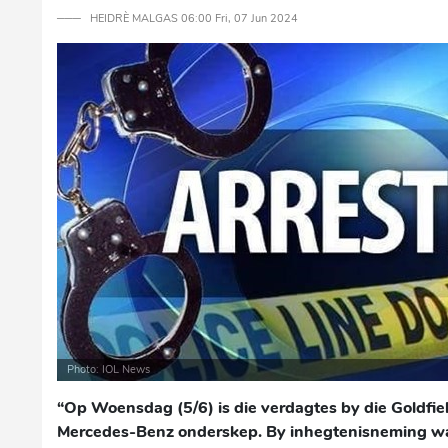
─── HEIDRÈ MALGAS 06:00 Fri, 07 Jun 2024
Photo: IOL News
“Op Woensdag (5/6) is die verdagtes by die Goldfiel
Mercedes-Benz onderskep. By inhegtenisneming was 