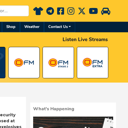
Shop
Weather
Contact Us
Listen Live Streams
What's Happening
ecurity
osed at
 explosives