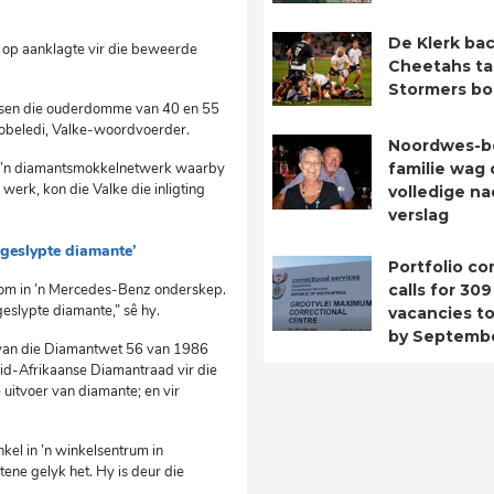
De Klerk bac
 op aanklagte vir die beweerde
Cheetahs ta
Stormers b
 tussen die ouderdomme van 40 en 55
hobeledi, Valke-woordvoerder.
Noordwes-b
or ’n diamantsmokkelnetwerk waarby
familie wag 
werk, kon die Valke die inligting
volledige n
verslag
ngeslypte diamante’
Portfolio c
lkom in ’n Mercedes-Benz onderskep.
calls for 309
eslypte diamante,” sê hy.
vacancies to 
by Septemb
 van die Diamantwet 56 van 1986
uid-Afrikaanse Diamantraad vir die
 uitvoer van diamante; en vir
kel in ’n winkelsentrum in
ene gelyk het. Hy is deur die