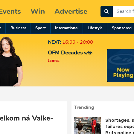
Events
Win
Advertise
e
Business
Sport
International
Lifestyle
Sponsored
NEXT:
16:00 - 20:00
OFM Decades
with
James
Trending
elkom ná Valke-
Shortages, s
failures exp
Brits police