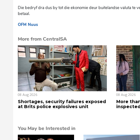
Die bedryf dra dus by tot die ekonomie deur buitelandse valuta te ve
betaal.
OFM Nuus
mvh
More from CentralSA
08 Aug 2026
08 Aug 2026
Shortages, security failures exposed
More than
at Brits police explosives unit
inspected
You May be Interested in