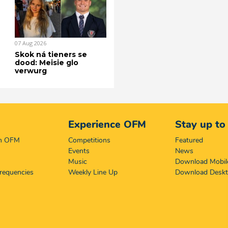
07 Aug 2026
Skok ná tieners se
dood: Meisie glo
verwurg
Experience OFM
Stay up to
on OFM
Competitions
Featured
Events
News
Music
Download Mobil
requencies
Weekly Line Up
Download Desk