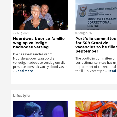
07 Aug 2026
07 Aug 2026
Noordwes-boer se familie
Portfolio committee 
wag op volledige
for 309 Grootvlei
nadoodse verslag
vacancies to be fille
September
Die naasbestaandes van ’n
Noordwes-boer wag op die
The portfolio committee on
volledige nadoodse verslag om die
correctional services has ur
presiese oorsaak van sy dood vas te
department of correctional 
..
Read More
to fill 309 vacant po ..
Read 
Lifestyle