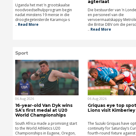
agterlaat
Uganda het met ’n grootskaalse
noodvoedselhulpprogram begin
Die bestuurder van ’n Lond
nadat minstens 19 mense in die
en personeel van die
droogtegeteisterde Karamoja-s
vervoermaatskappy Metroli
..
Read More
die Britse DBV om die pers
..
Read More
Sport
06 Aug 2026
06 Aug 2026
16-year-old Van Dyk wins
Griquas eye top spot
SA’s first medal at U20
Lions visit Kimberley
World Championships
South Africa made a promising start
The Suzuki Griquas have op
to the World Athletics U20
continuity for Saturday’s Cu
Championships in Eugene, Oregon,
fourth-round fixture against