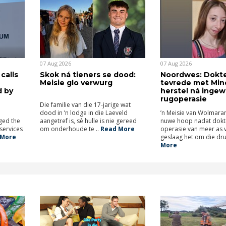
07 Aug 2026
07 Aug 2026
calls
Skok ná tieners se dood:
Noordwes: Dokt
Meisie glo verwurg
tevrede met Min
d by
herstel ná ingew
rugoperasie
Die familie van die 17-jarige wat
dood in ’n lodge in die Laeveld
’n Meisie van Wolmara
ged the
aangetref is, sê hulle is nie gereed
nuwe hoop nadat dokter
services
om onderhoude te ..
Read More
operasie van meer as v
More
geslaag het om die dru 
More