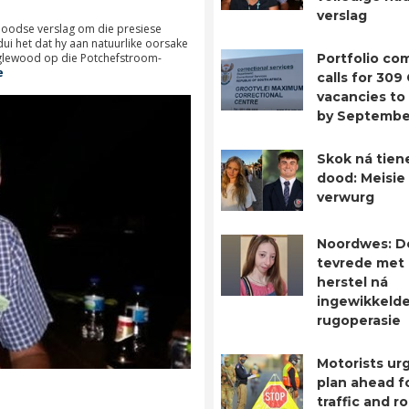
verslag
oodse verslag om die presiese
ui het dat hy aan natuurlike oorsake
anglewood op die Potchefstroom-
Portfolio co
e
calls for 309
vacancies to 
by Septembe
Skok ná tien
dood: Meisie
verwurg
Noordwes: D
tevrede met 
herstel ná
ingewikkeld
rugoperasie
Motorists ur
plan ahead f
traffic and 