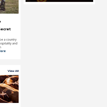
e
Secret
be a country
spitality and
n
ore
View All