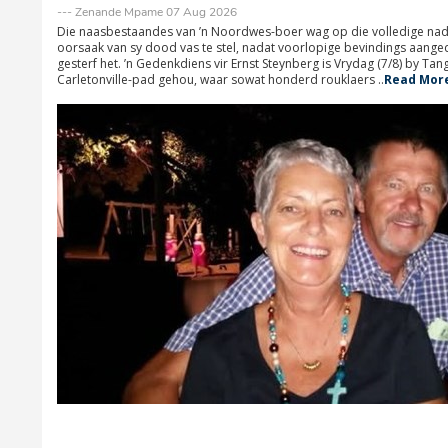
--- Zenande Mpame 07 Aug 2026
Die naasbestaandes van ’n Noordwes-boer wag op die volledige nad
oorsaak van sy dood vas te stel, nadat voorlopige bevindings aanged
gesterf het. ’n Gedenkdiens vir Ernst Steynberg is Vrydag (7/8) by T
Carletonville-pad gehou, waar sowat honderd rouklaers ..
Read Mor