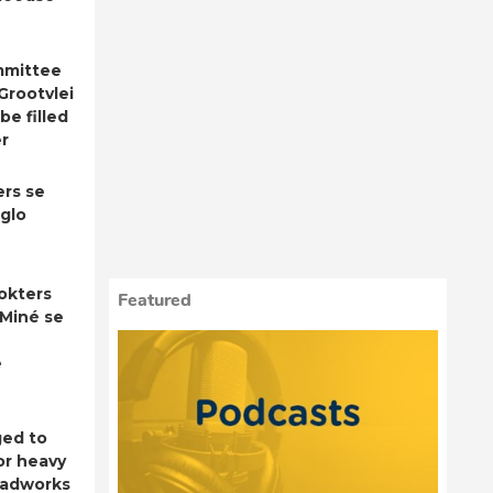
mmittee
 Grootvlei
be filled
r
ers se
 glo
okters
Featured
Miné se
e
ged to
or heavy
roadworks