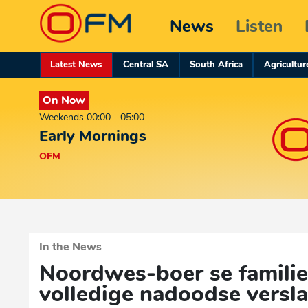
News
Listen
Latest News
Central SA
South Africa
Agricultur
On Now
Weekends 00:00 - 05:00
Early Mornings
OFM
In the News
Noordwes-boer se famili
volledige nadoodse versl