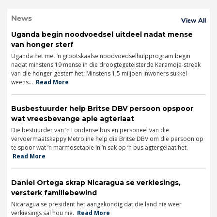
News
View All
Uganda begin noodvoedsel uitdeel nadat mense
van honger sterf
Uganda het met ’n grootskaalse noodvoedselhulpprogram begin
nadat minstens 19 mense in die droogtegeteisterde Karamoja-streek
van die honger gesterf het. Minstens 1,5 miljoen inwoners sukkel
weens...
Read More
Busbestuurder help Britse DBV persoon opspoor
wat vreesbevange apie agterlaat
Die bestuurder van ’n Londense bus en personeel van die
vervoermaatskappy Metroline help die Britse DBV om die persoon op
te spoor wat ’n marmosetapie in ’n sak op ’n bus agtergelaat het.
Read More
Daniel Ortega skrap Nicaragua se verkiesings,
versterk familiebewind
Nicaragua se president het aangekondig dat die land nie weer
verkiesings sal hou nie.
Read More