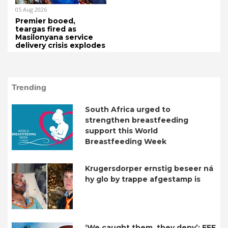
05 Aug 2026
Premier booed,
teargas fired as
Masilonyana service
delivery crisis explodes
Trending
South Africa urged to
strengthen breastfeeding
support this World
Breastfeeding Week
Krugersdorper ernstig beseer ná
hy glo by trappe afgestamp is
‘We caught them, they deny’: EFF