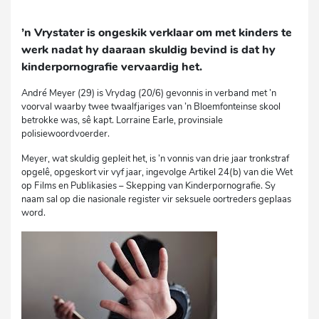
’n Vrystater is ongeskik verklaar om met kinders te
werk nadat hy daaraan skuldig bevind is dat hy
kinderpornografie vervaardig het.
André Meyer (29) is Vrydag (20/6) gevonnis in verband met ’n
voorval waarby twee twaalfjariges van ’n Bloemfonteinse skool
betrokke was, sê kapt. Lorraine Earle, provinsiale
polisiewoordvoerder.
Meyer, wat skuldig gepleit het, is ’n vonnis van drie jaar tronkstraf
opgelê, opgeskort vir vyf jaar, ingevolge Artikel 24(b) van die Wet
op Films en Publikasies – Skepping van Kinderpornografie. Sy
naam sal op die nasionale register vir seksuele oortreders geplaas
word.