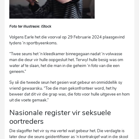
Foto ter illustrasie: iStock
Volgens Earle het die voorval op 29 Februarie 2024 plaasgevind
tydens ’n sportbyeenkoms.
“Twee seuns het ’n kleedkamer binnegegaan nadat ’n volwasse
man die deur vir hulle oopgesluit het. Terwyl hulle besig was om
water af te slaan, het die man in die geheim ’n foto van die een
geneem.”
Sy sê die tweede seun het gesien wat gebeur en onmiddellik sy
vriend gewaarsku. “Toe die man gekonfronteer word, het hy
beweer dat dit vir die grap was, die foto voor hulle uitgevee en hom
uit die voete gemaak.”
Nasionale register vir seksuele
oortreders
Die slagoffer het vir sy ma vertel wat gebeur het. Die verdagte is
later deur die seuns geïdentifiseer as ’n kontraksjef wat in die skool