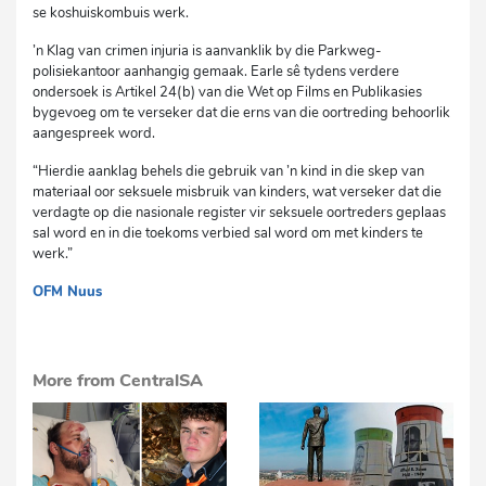
se koshuiskombuis werk.
’n Klag van
crimen injuria is aanvanklik by die Parkweg-
polisiekantoor aanhangig gemaak. Earle sê tydens verdere
ondersoek is Artikel 24(b) van die Wet op Films en Publikasies
bygevoeg om te verseker dat die erns van die oortreding behoorlik
aangespreek word.
“Hierdie aanklag behels die gebruik van ’n kind in die skep van
materiaal oor seksuele misbruik van kinders, wat verseker dat die
verdagte op die nasionale register vir seksuele oortreders geplaas
sal word en in die toekoms verbied sal word om met kinders te
werk.”
OFM Nuus
mvh
More from CentralSA