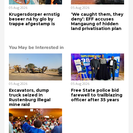
05 Aug 2026
05 Aug 2026
Krugersdorper ernstig
‘We caught them, they
beseer ná hy glo by
deny’: EFF accuses
trappe afgestamp is
Mangaung of hidden
land privatisation plan
You May be Interested in
05 Aug 2026
05 Aug 2026
Excavators, dump
Free State police bid
truck seized in
farewell to trailblazing
Rustenburg illegal
officer after 35 years
mine raid