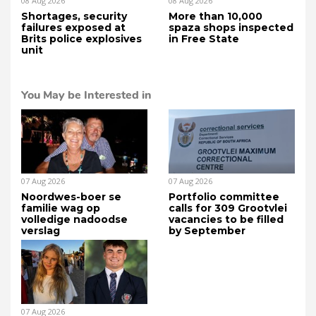
08 Aug 2026
08 Aug 2026
Shortages, security
More than 10,000
failures exposed at
spaza shops inspected
Brits police explosives
in Free State
unit
You May be Interested in
07 Aug 2026
07 Aug 2026
Noordwes-boer se
Portfolio committee
familie wag op
calls for 309 Grootvlei
volledige nadoodse
vacancies to be filled
verslag
by September
07 Aug 2026