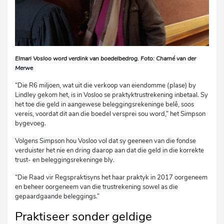
Elmari Vosloo word verdink van boedelbedrog. Foto: Charné van der
Merwe
“Die R6 miljoen, wat uit die verkoop van eiendomme (plase) by
Lindley gekom het, is in Vosloo se praktyktrustrekening inbetaal. Sy
het toe die geld in aangewese beleggingsrekeninge belê, soos
vereis, voordat dit aan die boedel versprei sou word,” het Simpson
bygevoeg.
Volgens Simpson hou Vosloo vol dat sy geeneen van die fondse
verduister het nie en dring daarop aan dat die geld in die korrekte
trust- en beleggingsrekeninge bly.
“Die Raad vir Regspraktisyns het haar praktyk in 2017 oorgeneem
en beheer oorgeneem van die trustrekening sowel as die
gepaardgaande beleggings.”
Praktiseer sonder geldige