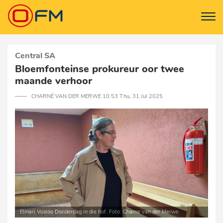
Central SA
Bloemfonteinse prokureur oor twee
maande verhoor
─── CHARNÉ VAN DER MERWE 10:53 Thu, 31 Jul 2025
Elmari Vosloo Donderdag in die hof. Foto: Charne van der Merwe