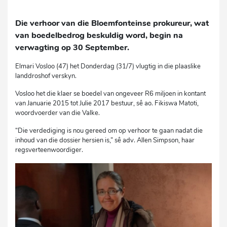
Die verhoor van die Bloemfonteinse prokureur, wat
van boedelbedrog beskuldig word, begin na
verwagting op 30 September.
Elmari Vosloo (47) het Donderdag (31/7) vlugtig in die plaaslike
landdroshof verskyn.
Vosloo het die klaer se boedel van ongeveer R6 miljoen in kontant
van Januarie 2015 tot Julie 2017 bestuur, sê ao. Fikiswa Matoti,
woordvoerder van die Valke.
“Die verdediging is nou gereed om op verhoor te gaan nadat die
inhoud van die dossier hersien is,” sê adv. Allen Simpson, haar
regsverteenwoordiger.