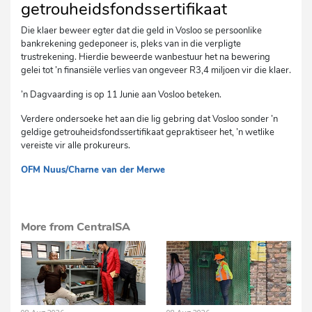
getrouheidsfondssertifikaat
Die klaer beweer egter dat die geld in Vosloo se persoonlike
bankrekening gedeponeer is, pleks van in die verpligte
trustrekening. Hierdie beweerde wanbestuur het na bewering
gelei tot ’n finansiële verlies van ongeveer R3,4 miljoen vir die klaer.
’n Dagvaarding is op 11 Junie aan Vosloo beteken.
Verdere ondersoeke het aan die lig gebring dat Vosloo sonder ’n
geldige getrouheidsfondssertifikaat gepraktiseer het, ’n wetlike
vereiste vir alle prokureurs.
OFM Nuus/Charne van der Merwe
cg
More from CentralSA