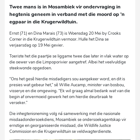
Twee mans is in Mosambiek vir ondervraging in
hegtenis geneem in verband met die moord op ’n
egpaar in die Krugerwildtuin.
Ernst (71) en Dina Marais (73) is Woensdag 20 Mei by Crooks
Corner in die Krugerwildtuin vermoor. Hulle het Dina se
verjaarsdag op 19 Mei gevier.
Toeriste het die paartjie se liggame twee dae later in vlak water op
die oewer van die Limpoporivier aangetref. Albei het veelvuldige
steekwonde opgedoen.
“Ons het gesê hierdie misdadigers sou aangekeer word, en dit is
presies wat gebeur het,” sê Willie Aucamp, minister van bosbou,
visserye en die omgewing. “Ek wil graag almal bedank wat van die
begin af onvermoeid gewerk het om hierdie deurbraak te
verseker.”
Die inhegtenisneming volg ná samewerking met die nasionale
misdaadondersoekdiens, Mosambiek se ondersoekagentskap vir
ernstige en georganiseerde misdaad, die Wildlife Justice
Commission en die Krugerwildtuin se veldwagterdienste.