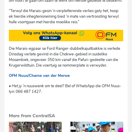
om voort te gaan om saam te werk om hierdie gebiede te beskerm.
“Terwyl die Marais-gesin ’n verpletterende verlies gely het, hoop
ek hierdie inhegtenisneming bied ’n mate van vertroosting terwyl
hulle voortgaan met hierdie moeilike reis.”
Die Marais-egpaar se Ford Ranger-dubbelkajuitbakkie is verlede
Dinsdag verlate gevind in die Chokwe-gebied in suidelike
Mosambiek, ongeveer 350 km vanaf die Pafuri-gedeelte van die
Krugerwildtuin. Die voertuig se nommerplate is verwyder.
OFM Nuus/Charne van der Merwe
cvdw
• Het jy ’n nuuswenk om te deel? Bel of WhatsApp die OFM Nuus-
lyn: 066 487 1427.
More from CentralSA