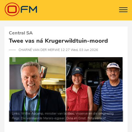
Central SA
Twee vas ná Krugerwildtuin-moord
─── CHARNÉ VAN DER MERWE 12:27 Wed, 03 Jun 2026
Links: Willie Aucamp, minister van bosbou, visserye en die omgewing.
Regs: Die vermoorde Marais-egpaar, Dina en Ernst. Foto verskaf