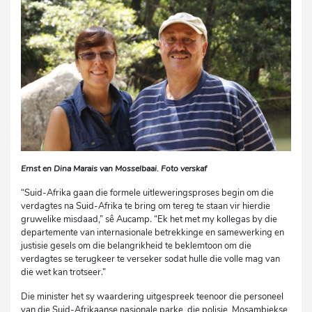
Ernst en Dina Marais van Mosselbaai. Foto verskaf
“Suid-Afrika gaan die formele uitleweringsproses begin om die
verdagtes na Suid-Afrika te bring om tereg te staan vir hierdie
gruwelike misdaad,” sê Aucamp. “Ek het met my kollegas by die
departemente van internasionale betrekkinge en samewerking en
justisie gesels om die belangrikheid te beklemtoon om die
verdagtes se terugkeer te verseker sodat hulle die volle mag van
die wet kan trotseer.”
Die minister het sy waardering uitgespreek teenoor die personeel
van die Suid-Afrikaanse nasionale parke, die polisie, Mosambiekse