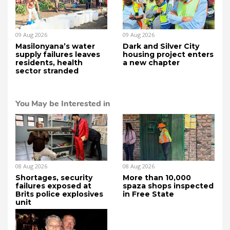
09 Aug 2026
09 Aug 2026
Masilonyana’s water
Dark and Silver City
supply failures leaves
housing project enters
residents, health
a new chapter
sector stranded
You May be Interested in
08 Aug 2026
08 Aug 2026
Shortages, security
More than 10,000
failures exposed at
spaza shops inspected
Brits police explosives
in Free State
unit