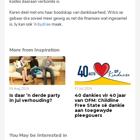
kostes daaraan verbonde is.
Karen deel met ons haar boodskap van dankbaarheid. Wilco se
gebaar dra soveel meer gewig as net die finansies wat ingesamel
is. Jy kan ook ’n
bydrae
maak.
mvh
More from Inspiration
06 Aug 2026
31 Jul 2026
Is daar ’n derde party
40 dankies vir 40 jaar
in jul verhouding?
van OFM: Childline
Free State sê dankie
aan toegewyde
pleegouers
You May be Interested in