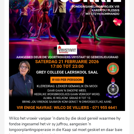
Wilco het vroeër vanjaar ’n dans by die skool gereël waarmee hy
fondse ingesamel het vir sy juffrou, aangesien ’n
longoorplantingoperasie in die Kaap sal moet geskiet en daar baie