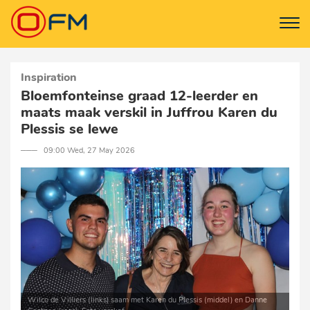
Inspiration
Bloemfonteinse graad 12-leerder en
maats maak verskil in Juffrou Karen du
Plessis se lewe
─── 09:00 Wed, 27 May 2026
Wilco de Villiers (links) saam met Karen du Plessis (middel) en Danne