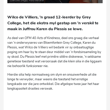
Coetzee (regs). Foto verskaf
Wilco de Villiers, ’n graad 12-leerder by Grey
College, het die ekstra myl gestap om ’n verskil te
maak in Juffrou Karen du Plessis se lewe.
As deel van
OFM 40 Acts of Kindness
, deel ons graag die verhaal
van ’n onderwyseres van Bloemfontein Grey College, Karen du
Plessis, wat Wilco de Villiers wil bedank vir sy onbaatsugtige
poging om haar by te staan deur middel van ’n fondsinsameling by
sy skool. Du Plessis leef met primêre siliêre diskenese, ’n seldsame
genetiese toestand wat veroorsaak dat die klein silia in die liggaam
nie behoorlik funksioneer nie.
Hierdie silia help normaalweg om slym en onsuiwerhede uit die
longe te verwyder, maar weens die toestand het ernstige
longskade oor die jare ontwikkel. Die afgelope twee jaar het haar
longkapasiteit drasties verswak.