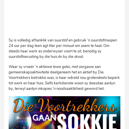
Sy is volledig afhanklik van suurstof en gebruik ’n suurstofmasjien
24 uur per dag teen agt liter per minuut om asem te haal. Om
steeds haar werk as onderwyser voort te sit, benodig sy
suurstoftoerusting by die huis én by die skool.
Waar sy vroeër ’n aktiewe lewe gelei, met oorgawe aan
gemeenskapsaktiwiteite deelgeneem het en aktief by Die
Voortrekkers betrokke was, is haar wêreld nou grotendeels beperk
tot werk en haar huis. Selfs kerkdienste woon sy deesdae aanlyn
by, terwyl aanlyn inkopies ’n noodsaaklikheid geword het.