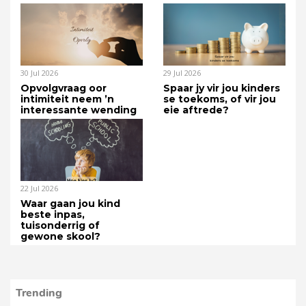
30 Jul 2026
29 Jul 2026
Opvolgvraag oor
Spaar jy vir jou kinders
intimiteit neem ’n
se toekoms, of vir jou
interessante wending
eie aftrede?
22 Jul 2026
Waar gaan jou kind
beste inpas,
tuisonderrig of
gewone skool?
Trending