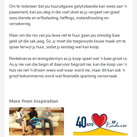
Om te redeneer dat jou huuruitgawe gelykstaande kan wees aan ’n
paaiement, kan jou sleg in die voet skiet as jy vergeet van goed
soos dienste en erfbelasting, heffings, instandhouding en
versekering.
Maar om die res van jou lewe net te huur gaan jou onnodig baie
geld uit die sak jaag. So, jy moet die toegewyde keuse maak om te
spaar terwyl jy huur, sodat jy eendag wel kan koop.
Rentekoerse en leningstermyn as jy koop speel wel ’n baie groot ro.
As jy nie van die begin af daarvoor begroot nie, kan die koop van ’n
huis nie net 'n droom wees wat waar word nie, maar dit kan ook ’n
groot bekommernis word wat finansiële spanning veroorsaak.
More from Inspiration