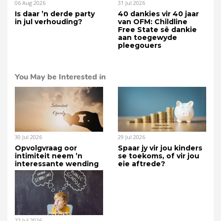
06 Aug 2026
31 Jul 2026
Is daar ’n derde party
40 dankies vir 40 jaar
in jul verhouding?
van OFM: Childline
Free State sê dankie
aan toegewyde
pleegouers
You May be Interested in
30 Jul 2026
29 Jul 2026
Opvolgvraag oor
Spaar jy vir jou kinders
intimiteit neem ’n
se toekoms, of vir jou
interessante wending
eie aftrede?
22 Jul 2026