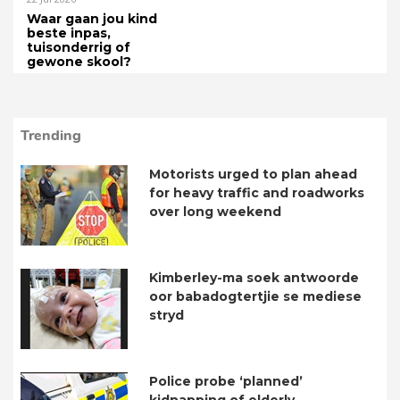
Waar gaan jou kind
beste inpas,
tuisonderrig of
gewone skool?
Trending
Motorists urged to plan ahead
for heavy traffic and roadworks
over long weekend
Kimberley-ma soek antwoorde
oor babadogtertjie se mediese
stryd
Police probe ‘planned’
kidnapping of elderly