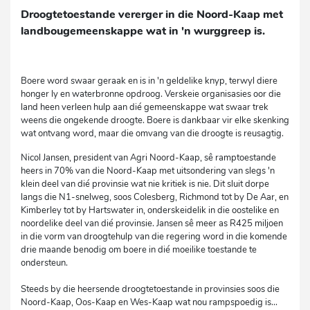
Droogtetoestande vererger in die Noord-Kaap met
landbougemeenskappe wat in 'n wurggreep is.
Boere word swaar geraak en is in 'n geldelike knyp, terwyl diere
honger ly en waterbronne opdroog. Verskeie organisasies oor die
land heen verleen hulp aan dié gemeenskappe wat swaar trek
weens die ongekende droogte. Boere is dankbaar vir elke skenking
wat ontvang word, maar die omvang van die droogte is reusagtig.
Nicol Jansen, president van Agri Noord-Kaap, sê ramptoestande
heers in 70% van die Noord-Kaap met uitsondering van slegs 'n
klein deel van dié provinsie wat nie kritiek is nie. Dit sluit dorpe
langs die N1-snelweg, soos Colesberg, Richmond tot by De Aar, en
Kimberley tot by Hartswater in, onderskeidelik in die oostelike en
noordelike deel van dié provinsie. Jansen sê meer as R425 miljoen
in die vorm van droogtehulp van die regering word in die komende
drie maande benodig om boere in dié moeilike toestande te
ondersteun.
Steeds by die heersende droogtetoestande in provinsies soos die
Noord-Kaap, Oos-Kaap en Wes-Kaap wat nou rampspoedig is...