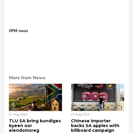
OFM-nuus
More from News
07 Aug 2026
05 Aug 2026
TLU SA bring kundiges
Chinese importer
byeen oor
backs SA apples with
eiendomsreg
billboard campaign