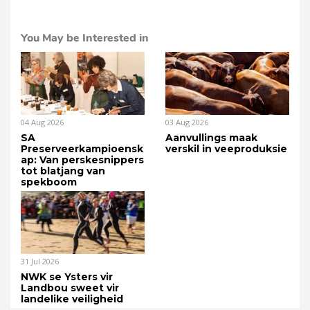
You May be Interested in
04 Aug 2026
03 Aug 2026
SA
Aanvullings maak
Preserveerkampioensk
verskil in veeproduksie
ap: Van perskesnippers
tot blatjang van
spekboom
31 Jul 2026
NWK se Ysters vir
Landbou sweet vir
landelike veiligheid