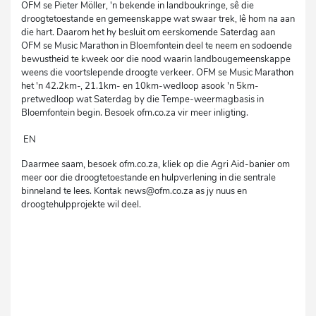
OFM se Pieter Möller, 'n bekende in landboukringe, sê die
droogtetoestande en gemeenskappe wat swaar trek, lê hom na aan
die hart. Daarom het hy besluit om eerskomende Saterdag aan
OFM se Music Marathon in Bloemfontein deel te neem en sodoende
bewustheid te kweek oor die nood waarin landbougemeenskappe
weens die voortslepende droogte verkeer. OFM se Music Marathon
het 'n 42.2km-, 21.1km- en 10km-wedloop asook 'n 5km-
pretwedloop wat Saterdag by die Tempe-weermagbasis in
Bloemfontein begin. Besoek ofm.co.za vir meer inligting.
EN
Daarmee saam, besoek ofm.co.za, kliek op die Agri Aid-banier om
meer oor die droogtetoestande en hulpverlening in die sentrale
binneland te lees. Kontak news@ofm.co.za as jy nuus en
droogtehulpprojekte wil deel.