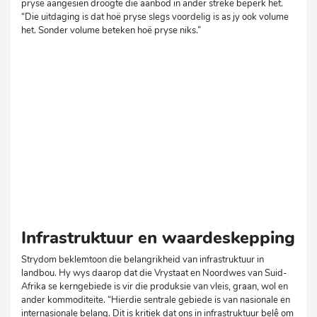
pryse aangesien droogte die aanbod in ander streke beperk het.
“Die uitdaging is dat hoë pryse slegs voordelig is as jy ook volume
het. Sonder volume beteken hoë pryse niks.”
Infrastruktuur en waardeskepping
Strydom beklemtoon die belangrikheid van infrastruktuur in
landbou. Hy wys daarop dat die Vrystaat en Noordwes van Suid-
Afrika se kerngebiede is vir die produksie van vleis, graan, wol en
ander kommoditeite. “Hierdie sentrale gebiede is van nasionale en
internasionale belang. Dit is kritiek dat ons in infrastruktuur belê om