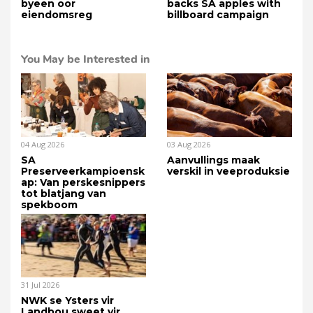
byeen oor
backs SA apples with
eiendomsreg
billboard campaign
You May be Interested in
04 Aug 2026
03 Aug 2026
SA
Aanvullings maak
Preserveerkampioensk
verskil in veeproduksie
ap: Van perskesnippers
tot blatjang van
spekboom
31 Jul 2026
NWK se Ysters vir
Landbou sweet vir