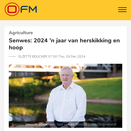
Agriculture
Senwes: 2024 ’n jaar van herskikking en
hoop
─── ELZETTE BOUCHER 07:00 Thu, 19 Dec 2024
Francois Strydom, uitvoerende hoof van die Senwes Groep. Foto verskaf