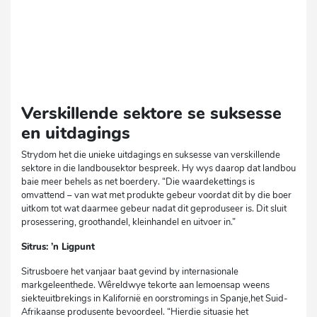
Verskillende sektore se suksesse
en uitdagings
Strydom het die unieke uitdagings en suksesse van verskillende
sektore in die landbousektor bespreek. Hy wys daarop dat landbou
baie meer behels as net boerdery. “Die waardekettings is
omvattend – van wat met produkte gebeur voordat dit by die boer
uitkom tot wat daarmee gebeur nadat dit geproduseer is. Dit sluit
prosessering, groothandel, kleinhandel en uitvoer in.”
Sitrus: ’n Ligpunt
Sitrusboere het vanjaar baat gevind by internasionale
markgeleenthede. Wêreldwye tekorte aan lemoensap weens
siekteuitbrekings in Kalifornië en oorstromings in Spanje,het Suid-
Afrikaanse produsente bevoordeel. “Hierdie situasie het