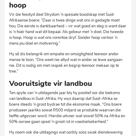
hoop
Vir die feestyd deel Strydom ’n spesiale boodskap met Suid-
Afrikaanse boere: “Daar is twee dinge wat ons in gedagte moet
hou. Die eerste is dankbaarheid – vir wat goed en sleg is want daar
is ’n hoër hand wat dit bepaal. Als gebeur met ’n doel. Die tweede
is hoop. Hoop is wat ons vorentoe dryf. Sonder hoop verloor ’n
mens jou doel en motivering.”
Hy sê dis belangrik om empatie en omsigtigheid teenoor ander
mense te toon. “Ons weet nie altyd wat in ander se lewe aangaan
nie. Dit is nodig om met respek en begrip teenoor mekaar op te
tree.”
Vooruitsigte vir landbou
Ten spyte van ’n uitdagende jaar bly hy positief oor die toekoms
van landbou in Suid-Afrika. Hy wys daarop dat Suid-Afrika se
boere steeds ’n groot bydrae tot die ekonomie maak. “Ons boere
produseer jaarliks sowat R500 miljard se produkte waarvan die
helfte uitgevoer word. Hierdie uitvoer wat sowat 50% na Afrika en
50% oorsee gaan speel ’n groot rol in voedselsekerheid.”
Hy noem ook die uitdagings wat oorbly soos swak dienslewering