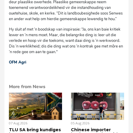
deur plaaslike owerhede. Plaaslike gemeenskappe neem
toenemend verantwoordelikheid vir die instandhouding van
ouetehuise, skole, en kerke. “Dit is landboubesighede soos Senwes
en ander wat help om hierdie gemeenskappe lewendig te hou.”
Hy sluit af met ’n boodskap van inspirasie: “Ja, ons kan baie kritiek
lewer en ’n mens moet. Maar, die belangrike ding is: leer uit die
verlede en hoop vir die toekoms, want daai ding is ’n werkwoord.
Dis ’n werklikheid; dis die ding wat ons ’n kontrak gee met môre en
’n rede gee om aan te gaan."
OFM Agri
dg
More from News
07 Aug 2026
05 Aug 2026
TLU SA bring kundiges
Chinese importer