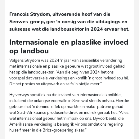
Francois Strydom, uitvoerende hoof van die
Senwes-groep, gee ’n oorsig van die uitdagings en
suksesse wat die landbousektor in 2024 ervaar het.
Internasionale en plaaslike invloed
op landbou
Volgens Strydom was 2024 ’n jaar van aansienlike verandering
met internasionale en plaaslike gebeure wat groot invloed gehad
het op die landbousektor. “Aan die begin van 2024 het ons
voorspel dat verskeie verkiesings en konflik ’n groot invloed sou hê.
Dit het presies so uitgewerk en selfs ’n bietjie meer.”
Hy verwys spesifiek na die invloed van internasionale konflikte,
insluitend die onlangse voorvalle in Sirië wat steeds ontvou. Hierdie
gebeure het ’n domino-effek op markte en risiko-patrone gehad
wat Suid-Afrikaanse produsente direk en indirek geraak het. “Alles
wat internasionaal gebeur het ’n impak op ons. Byvoorbeeld, die
Amerikaanse verkiesing is belangrik vir ons omdat ons regering
hulself meer in die Brics-groepering skaar.”