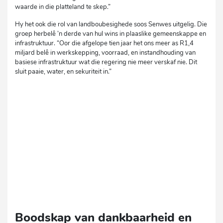
waarde in die platteland te skep.”
Hy het ook die rol van landboubesighede soos Senwes uitgelig. Die
groep herbelê ’n derde van hul wins in plaaslike gemeenskappe en
infrastruktuur. “Oor die afgelope tien jaar het ons meer as R1,4
miljard belê in werkskepping, voorraad, en instandhouding van
basiese infrastruktuur wat die regering nie meer verskaf nie. Dit
sluit paaie, water, en sekuriteit in.”
Boodskap van dankbaarheid en