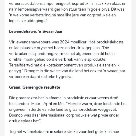
veroorsaak dat ons amper enige sitrusproduk in ’n sak kon plaas en
na ’n lemoensapvervaardiger kon stuur teen ’n goeie prys. Dit was
’n welkome verbetering ná moeilike jare van oorproduksie en
logistieke uitdagings.”
Lewendehawe: ’n Swaar Jaar
Vir lewendehaweboere was 2024 moeiliker. Hoë produksiekoste
en lae plaaslike pryse het boere onder druk geplaas. “Die
verbruiker se spanderingsvermoë het afgeneem en dit het ’n
direkte impak gehad op die verbruik van vleisprodukte.
Terselfdertyd het die kostekomponent van produksie aansienlik
gestyg.” Droogte in die weste van die land het ook tot ’n swaar jaar
vir boere in daardie streke bygedra.
Graan: Gemengde resultate
Die graansektor het ’n afname in produksie ervaar weens droë
toestande in Maart, April en Mei. “Hierdie warm, droë toestande het
ongeveer ’n derde van die land se graanproduksie weggevat.
Boonop was daar internasionaal oorproduksie wat pryse onder
druk geplaas het.”
Tog het witmielieboere in sekere streke voordeel getrek uit hoë