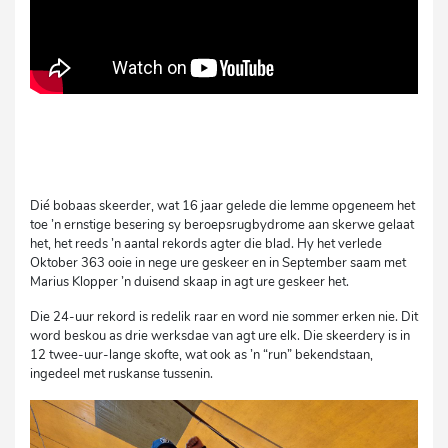
Dié bobaas skeerder, wat 16 jaar gelede die lemme opgeneem het
toe ’n ernstige besering sy beroepsrugbydrome aan skerwe gelaat
het, het reeds ’n aantal rekords agter die blad. Hy het verlede
Oktober 363 ooie in nege ure geskeer en in September saam met
Marius Klopper ’n duisend skaap in agt ure geskeer het.
Die 24-uur rekord is redelik raar en word nie sommer erken nie. Dit
word beskou as drie werksdae van agt ure elk. Die skeerdery is in
12 twee-uur-lange skofte, wat ook as ’n “run” bekendstaan,
ingedeel met ruskanse tussenin.