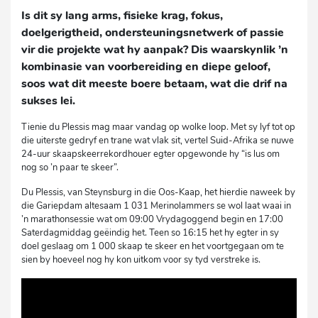
Is dit sy lang arms, fisieke krag, fokus,
doelgerigtheid, ondersteuningsnetwerk of passie
vir die projekte wat hy aanpak? Dis waarskynlik ’n
kombinasie van voorbereiding en diepe geloof,
soos wat dit meeste boere betaam, wat die drif na
sukses lei.
Tienie du Plessis mag maar vandag op wolke loop. Met sy lyf tot op
die uiterste gedryf en trane wat vlak sit, vertel Suid-Afrika se nuwe
24-uur skaapskeerrekordhouer egter opgewonde hy “is lus om
nog so ’n paar te skeer”.
Du Plessis, van Steynsburg in die Oos-Kaap, het hierdie naweek by
die Gariepdam altesaam 1 031 Merinolammers se wol laat waai in
’n marathonsessie wat om 09:00 Vrydagoggend begin en 17:00
Saterdagmiddag geëindig het. Teen so 16:15 het hy egter in sy
doel geslaag om 1 000 skaap te skeer en het voortgegaan om te
sien by hoeveel nog hy kon uitkom voor sy tyd verstreke is.