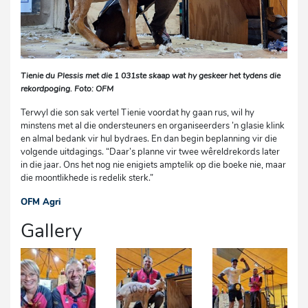
Tienie du Plessis met die 1 031ste skaap wat hy geskeer het tydens die
rekordpoging. Foto: OFM
Terwyl die son sak vertel Tienie voordat hy gaan rus, wil hy
minstens met al die ondersteuners en organiseerders ’n glasie klink
en almal bedank vir hul bydraes. En dan begin beplanning vir die
volgende uitdagings. “Daar’s planne vir twee wêreldrekords later
in die jaar. Ons het nog nie enigiets amptelik op die boeke nie, maar
die moontlikhede is redelik sterk.”
OFM Agri
cg
Gallery