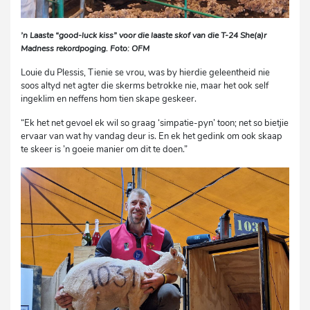
’n Laaste “good-luck kiss” voor die laaste skof van die T-24 She(a)r
Madness rekordpoging. Foto: OFM
Louie du Plessis, Tienie se vrou, was by hierdie geleentheid nie
soos altyd net agter die skerms betrokke nie, maar het ook self
ingeklim en neffens hom tien skape geskeer.
“Ek het net gevoel ek wil so graag ‘simpatie-pyn’ toon; net so bietjie
ervaar van wat hy vandag deur is. En ek het gedink om ook skaap
te skeer is ’n goeie manier om dit te doen.”