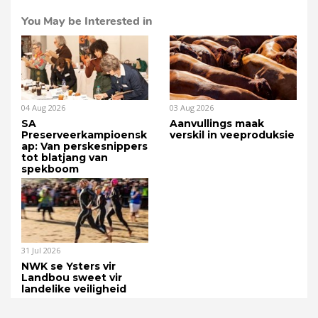
You May be Interested in
04 Aug 2026
03 Aug 2026
SA
Aanvullings maak
Preserveerkampioensk
verskil in veeproduksie
ap: Van perskesnippers
tot blatjang van
spekboom
31 Jul 2026
NWK se Ysters vir
Landbou sweet vir
landelike veiligheid