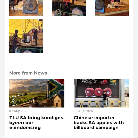
More from News
07 Aug 2026
05 Aug 2026
TLU SA bring kundiges
Chinese importer
byeen oor
backs SA apples with
eiendomsreg
billboard campaign