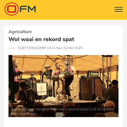
Agriculture
Wol waai en rekord spat
─── ELZETTE BOUCHER 10:11 Sun, 02 Mar 2025
Tienie du Plessis behaal sy teiken om ’n duisend skaap in 24 uur te skeer.
Foto: Louis Krüger