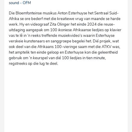
sound - OFM
Die Bloemfonteinse musikus Anton Esterhuyse het Sentraal Suid-
Afrika se ore bederf met die kreatiewe vrug van maande se harde
werk. Hy en videograaf Zita Olinger het einde 2024 die reuse-
uitdaging aangepak om 100 ikoniese Afrikaanse liedjies op klavier
vas te lê in ’n reeks treffende musiekvideo’s waarin Esterhuyse
verskeie kunstenaars en sanggroepe begelei het. Dié projek, wat
ook deel van die Afrikaans 100-vieringe saam met die ATKV was,
het amptelik ten einde geloop en Esterhuyse kon die geleentheid
gebruik om ’n keurspel van dié 100 liedjies in tien minute,
regstreeks op die lug te deel.