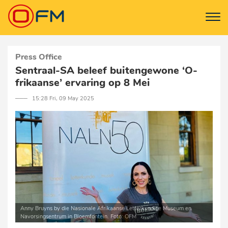
Press Office
Sentraal-SA beleef buitengewone ‘O-
frikaanse’ ervaring op 8 Mei
─── 15:28 Fri, 09 May 2025
Anny Bruyns by die Nasionale Afrikaanse Letterkundige Museum en
Navorsingsentrum in Bloemfontein. Foto: OFM