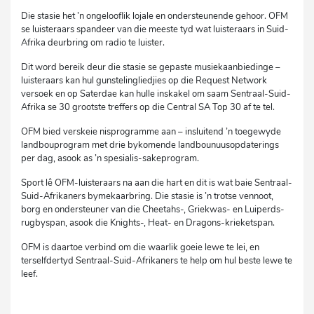
Die stasie het ’n ongelooflik lojale en ondersteunende gehoor. OFM
se luisteraars spandeer van die meeste tyd wat luisteraars in Suid-
Afrika deurbring om radio te luister.
Dit word bereik deur die stasie se gepaste musiekaanbiedinge –
luisteraars kan hul gunstelingliedjies op die Request Network
versoek en op Saterdae kan hulle inskakel om saam Sentraal-Suid-
Afrika se 30 grootste treffers op die Central SA Top 30 af te tel.
OFM bied verskeie nisprogramme aan – insluitend ’n toegewyde
landbouprogram met drie bykomende landbounuusopdaterings
per dag, asook as ’n spesialis-sakeprogram.
Sport lê OFM-luisteraars na aan die hart en dit is wat baie Sentraal-
Suid-Afrikaners bymekaarbring. Die stasie is ’n trotse vennoot,
borg en ondersteuner van die Cheetahs-, Griekwas- en Luiperds-
rugbyspan, asook die Knights-, Heat- en Dragons-krieketspan.
OFM is daartoe verbind om die waarlik goeie lewe te lei, en
terselfdertyd Sentraal-Suid-Afrikaners te help om hul beste lewe te
leef.