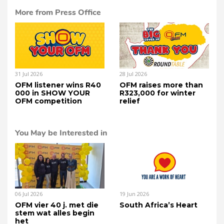
More from Press Office
31 Jul 2026
28 Jul 2026
OFM listener wins R40
OFM raises more than
000 in SHOW YOUR
R323,000 for winter
OFM competition
relief
You May be Interested in
06 Jul 2026
19 Jun 2026
OFM vier 40 j. met die
South Africa’s Heart
stem wat alles begin
het