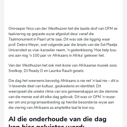
Omroeper Nico van der Westhuizen het die laaste skof van OFM se
taalviering op gepaste wyse afgesluit deur vanaf die
Taalmonument in Paarl uit te saai. Dit was ook die ligging waar
prof. Debra Meyer, wat volgende jaar die leisels van die Sol Plaatje
Universiteit as vise-kanselier neem, ’n gedenklesing ‘Hoe help bou
ons aan nog ’n 100 jaar vir Afrikaans in Afrika’ gelewer het.
Van der Westhuizen het ook met ikone van Afrikaanse musiek soos
Snotkop, DJ Ready D en Laurika Rauch gesels.
Die dag het weereens bevestig Afrikaans is nie net ’n taal nie – dit is
’n lewende deel van kultuur, geskiedenis en identiteit. Dit
weerspieël die unieke ritme van ons gemeenskappe en die stemme
van die mense wat dit elke dag gebruik. Dit was vir OFM ’n reuse-
eer om ons programaanbieding op hierdie besonderse wyse aan
die viering van Afrikaans as amptelike taal te kon wy.
Al die onderhoude van die dag
kan hier geluister word: