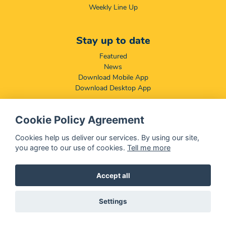
Weekly Line Up
Stay up to date
Featured
News
Download Mobile App
Download Desktop App
Cookie Policy Agreement
Compliance & Disclaimers
BCCSA: Code of Conduct
Cookies help us deliver our services. By using our site,
Terms & Conditions
you agree to our use of cookies.
Tell me more
Complaints, Compliments & Disclosures
Promotion of Access to Information Act
Accept all
Settings
@ 2026 OFM - All rights reserved
Disclaimer
|
Privacy Policy
|
We Use
Cookies
- OFM is a division of
Central Media Group (PTY)
LTD.