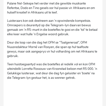
Pulane Nel-Sekepe het verder met die gewilde musikante
Refentse, Dodo en Tino gesels oor hul passie vir Afrikaans en om
hulself kreatief in Afrikaans uit te leef.
Luisteraars kon ook deelneem aan ’n opwindende kompetisie.
Omroepers is deurentyd op die Telegram-lyn daarvan bewus
gemaak om ’n R5-munt in die boetefles te gooi en die ‘tol’ te betaal
elke keer wat hulle ’n Engelse woord gebruik.
Deur die loop van die dag het OFM se “Taalgeneraal”, OFM
Nuusredakteur Morné van Rooyen, die span op hul taalfoute
gewys, maar ook aangeprys vir hul volharding om net Afrikaans te
gebruik.
Teen huistoegaantyd was die boetefles al redelik vol en kon OFM
uiteindelik Lorretta Rossouw van Kroonstad beloon met R5 000. ’n
Gelukkige luisteraar, wat deur die dag fyn geluister en ‘boete’ na
die Telegram-lyn gestuur het, is as wenner getrek.