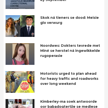
Skok ná tieners se dood: Meisie
glo verwurg
Noordwes: Dokters tevrede met
Miné se herstel ná ingewikkelde
rugoperasie
Motorists urged to plan ahead
for heavy traffic and roadworks
over long weekend
Kimberley-ma soek antwoorde
oor babadogtertjie se mediese