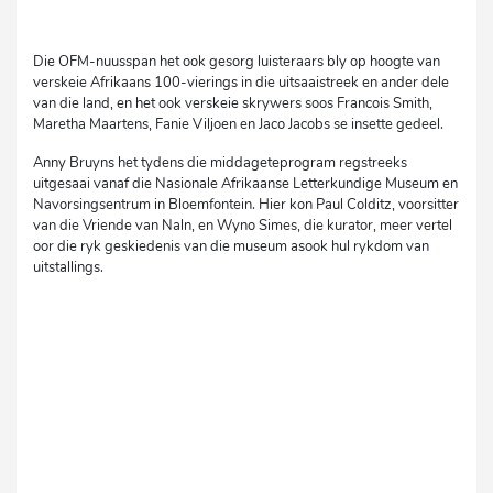
Die OFM-nuusspan het ook gesorg luisteraars bly op hoogte van
verskeie Afrikaans 100-vierings in die uitsaaistreek en ander dele
van die land, en het ook verskeie skrywers soos Francois Smith,
Maretha Maartens, Fanie Viljoen en Jaco Jacobs se insette gedeel.
Anny Bruyns het tydens die middageteprogram regstreeks
uitgesaai vanaf die Nasionale Afrikaanse Letterkundige Museum en
Navorsingsentrum in Bloemfontein. Hier kon Paul Colditz, voorsitter
van die Vriende van Naln, en Wyno Simes, die kurator, meer vertel
oor die ryk geskiedenis van die museum asook hul rykdom van
uitstallings.