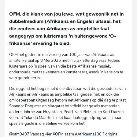
OFM, die klank van jou lewe, wat gewoonlik net in
dubbelmedium (Afrikaans en Engels) uitsaai, het
die eeufees van Afrikaans as amptelike taal
aangegryp om luisteraars ’n buitengewone ‘O-
frikaanse’ ervaring te bied.
OFM het gedeel in die viering van 100 jaar van Afrikaans as
amptelike taal op 8 Mei 2025 met ’n uitskietterdag waartydens
luisteraars op ’n speellys van die beste Afrikaanse musiek,
onderhoude met taalkenners en kunstenaars, asook ’n kans om te
wen getrakteer is.
Die oggend het begin met die ontbytspan wat die geskiedenis van
Afrikaans en Afrikaans as amptelike taal gedeel het, en ook die
omroeperspan uitgedaag het om net Afrikaans op dié dag te praat.
Shandor Potgieter en Margaret Whitfield het gesels met onder
andere Johrné van Huyssteen, Peach van Pletzen, en Kurt Darren
voordat Yolanda Maartens met haar laatoggendprogram ’n paar
spesiale gaste in die ateljee verwelkom het.
@ofm9497
Vandag vier
#OFM
saam
#Afrikaans100
? original