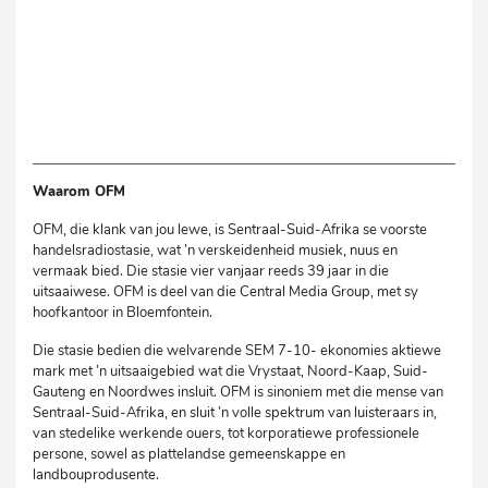
Waarom OFM
OFM, die klank van jou lewe, is Sentraal-Suid-Afrika se voorste
handelsradiostasie, wat ’n verskeidenheid musiek, nuus en
vermaak bied. Die stasie vier vanjaar reeds 39 jaar in die
uitsaaiwese. OFM is deel van die Central Media Group, met sy
hoofkantoor in Bloemfontein.
Die stasie bedien die welvarende SEM 7-10- ekonomies aktiewe
mark met ’n uitsaaigebied wat die Vrystaat, Noord-Kaap, Suid-
Gauteng en Noordwes insluit. OFM is sinoniem met die mense van
Sentraal-Suid-Afrika, en sluit ’n volle spektrum van luisteraars in,
van stedelike werkende ouers, tot korporatiewe professionele
persone, sowel as plattelandse gemeenskappe en
landbouprodusente.