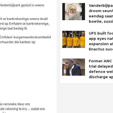
Vanderbijlpark gesluit is weens
Vanderbijlpa
droom seuntj
eendag saa
it se bankrekeninge weens skuld
boetie, suss
word op Emfuleni se bankrekeninge,
nge laat beslag lê.
UFS built fo
o, Emfuleni-burgemeesterskomiteelid
app eyes nat
verhuurder die kantoor op
expansion a
Enactus suc
Former ANC
trial delayed
defence we
discharge ap
eie versoeke deur ons
ale rekening te kry … sodat ons