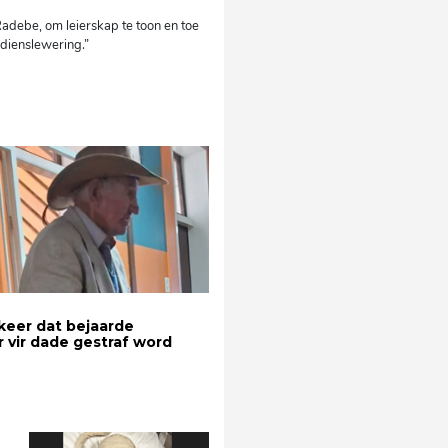
Radebe, om leierskap te toon en toe
 dienslewering.”
keer dat bejaarde
r vir dade gestraf word