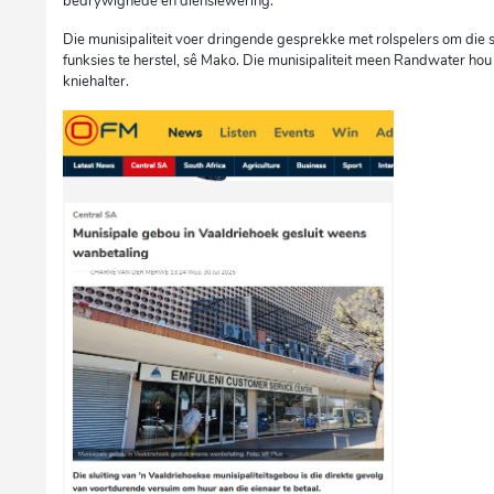
bedrywighede en dienslewering.”
Die munisipaliteit voer dringende gesprekke met rolspelers om die si
funksies te herstel, sê Mako. Die munisipaliteit meen Randwater ho
kniehalter.