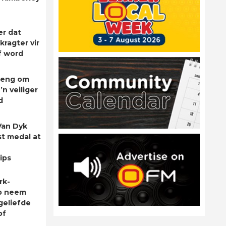
er dat
kragter vir
f word
rleng om
’n veiliger
d
Van Dyk
st medal at
ips
rk-
p neem
geliefde
of