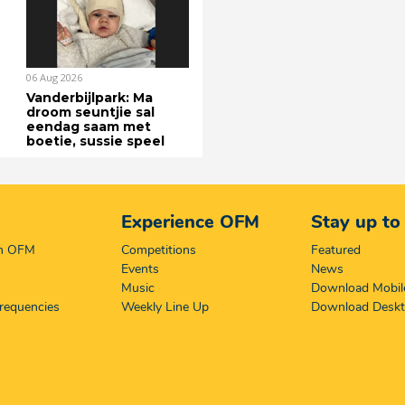
06 Aug 2026
Vanderbijlpark: Ma
droom seuntjie sal
eendag saam met
boetie, sussie speel
Experience OFM
Stay up to
on OFM
Competitions
Featured
Events
News
Music
Download Mobil
requencies
Weekly Line Up
Download Desk