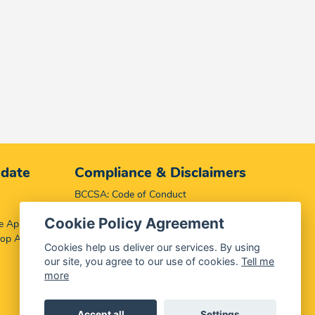
 date
Compliance & Disclaimers
BCCSA: Code of Conduct
Terms & Conditions
Cookie Policy Agreement
e App
Complaints, Compliments & Disclosures
top App
Promotion of Access to Information Act
Cookies help us deliver our services. By using
our site, you agree to our use of cookies.
Tell me
more
Accept all
Settings