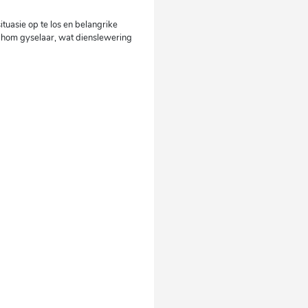
tuasie op te los en belangrike
u hom gyselaar, wat dienslewering