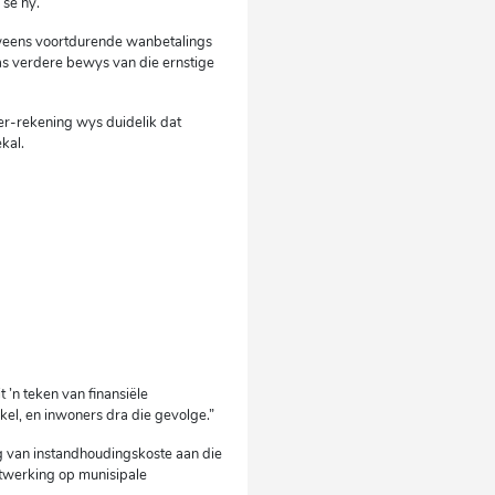
 sê hy.
g weens voortdurende wanbetalings
 as verdere bewys van die ernstige
er-rekening wys duidelik dat
ekal.
t ’n teken van finansiële
kel, en inwoners dra die gevolge.”
ing van instandhoudingskoste aan die
uitwerking op munisipale