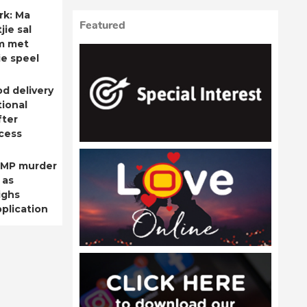
rk: Ma
Featured
ie sal
m met
ie speel
od delivery
ional
fter
cess
 MP murder
 as
ighs
plication