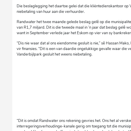
Die beslaglegging het daartoe gelei dat die kliëntedienskantoor op 
niebetaling van huur aan die verhuurder.
Randwater het twee maande gelede beslag gelê op die munisipalite
van R1,7 miljard. Dit is die tweede maal in ’n jaar dat beslag gelê 
want in September verlede jaar het Eskom op vier van sy bankrekeni
“Dis nie waar dat al ons eiendomme gesluit is nie,” sê Hassan Mak
vir finansies. “Dit is een van daardie ongelukkige gevalle waar die 
Vanderbijlpark gesluit het weens niebetaling.
“Dit is omdat Randwater ons rekening gevries het. Ons het al versk
interregeringsverhoudinge-kanale gerig om toegang tot die munisip