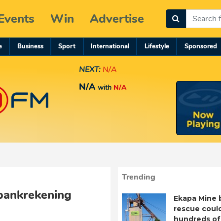
Events
Win
Advertise
e
Business
Sport
International
Lifestyle
Sponsored
NEXT:
N/A
N/A
with
N/A
Trending
bankrekening
Ekapa Mine 
rescue coul
hundreds of