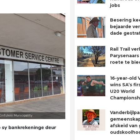
jobs
Besering ke
bejaarde ver
dade gestra
Rail Trail ve
Parysenaars 
roete te bie
16-year-old 
wins SA’s fir
U20 World
Championsh
Vanderbijlpa
/Emfuleni Municipality
gemeenska
afskeid van 
op sy bankrekeninge deur
oudskoolho