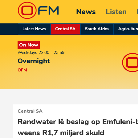
News
Listen
Latest News
Central SA
South Africa
Agricultur
On Now
Weekdays 22:00 - 23:59
Overnight
OFM
Central SA
Randwater lê beslag op Emfuleni-
weens R1,7 miljard skuld