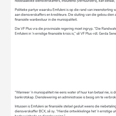
noodsaaklike diensverskaffers, insluitend (verhuurders), kan betaal,”
Politieke partye waarsku Emfuleni is op die rand van ineenstortin
aan diensverskaffers en krediteure. Die sluiting van die gebou dien
finansiële wanbestuur in die munisipaliteit.
Die VF Plus vra die provinsiale regering moet ingryp. “Die Randwat
Emfuleni in ’n ernstige finansiële krisis is,” sê VF Plus-rdl. Gerda Sen
“Wanneer ’n munisipaliteit nie eens water of huur kan betaal nie, is di
bankrotskap. Dienslewering en administrasie is besig om te verbrok
Intussen is Emfuleni se finansiële stelsel gesluit weens die niebetal
diensverskaffer BCX, sê sy. “Hierdie ontwikkelinge het ’n ernstige 