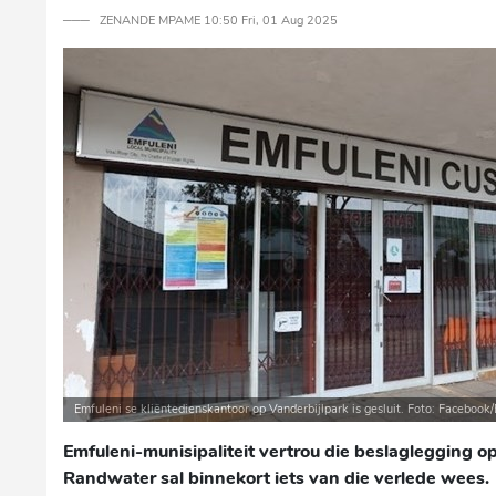
─── ZENANDE MPAME 10:50 Fri, 01 Aug 2025
Emfuleni se kliëntedienskantoor op Vanderbijlpark is gesluit. Foto: Facebook
Emfuleni-munisipaliteit vertrou die beslaglegging 
Randwater sal binnekort iets van die verlede wees.