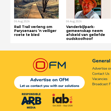
06 Aug 2026
06 Aug 2026
Rail Trail verleng om
Vanderbijlpark-
Parysenaars ’n veiliger
gemeenskap neem
roete te bied
afskeid van geliefde
oudskoolhoof
General
Advertise 
Contact Us
Vacancies
Advertise on OFM
Broadcast F
Let us contact you with our solutions