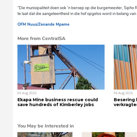
“Die munisipaliteit doen ook ’n beroep op die burgemeester, Sipho 
te laat dat die aangeleentheid in die hof opgelos word in belang van
OFM Nuus/Zenande Mpame
More from CentralSA
06 Aug 2026
06 Aug 2026
Ekapa Mine business rescue could
Besering 
save hundreds of Kimberley jobs
verkragte
You May be Interested in