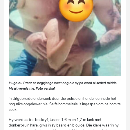
Hugo du Preez se negejarige weet nog nie sy pa word al sedert middel
Maart vermis nie. Foto verskaf
’n Uitgebreide ondersoek deur die polisie en honde-eenhede het
nog niks opgelewer nie. Selfs hommeltuie is ingespan om na hom te
soek.
Hy word as fris beskryf, tussen 1,6 m en 1,7 m lank met
donkerbruin hare, grys in sy baard en blou oë. Die klere waarin hy