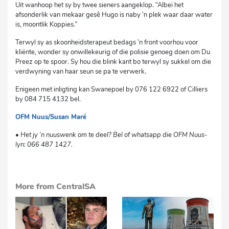
Uit wanhoop het sy by twee sieners aangeklop. “Albei het
afsonderlik van mekaar gesê Hugo is naby ’n plek waar daar water
is, moontlik Koppies.”
Terwyl sy as skoonheidsterapeut bedags ’n front voorhou voor
kliënte, wonder sy onwillekeurig of die polisie genoeg doen om Du
Preez op te spoor. Sy hou die blink kant bo terwyl sy sukkel om die
verdwyning van haar seun se pa te verwerk.
Enigeen met inligting kan Swanepoel by 076 122 6922 of Cilliers
by 084 715 4132 bel.
OFM Nuus/Susan Maré
sm
• Het jy ’n nuuswenk om te deel? Bel of whatsapp die OFM Nuus-
lyn: 066 487 1427.
More from CentralSA