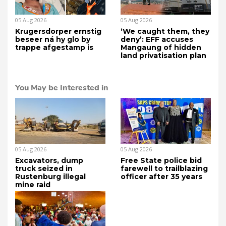
05 Aug 2026
05 Aug 2026
Krugersdorper ernstig
‘We caught them, they
beseer ná hy glo by
deny’: EFF accuses
trappe afgestamp is
Mangaung of hidden
land privatisation plan
You May be Interested in
05 Aug 2026
05 Aug 2026
Excavators, dump
Free State police bid
truck seized in
farewell to trailblazing
Rustenburg illegal
officer after 35 years
mine raid