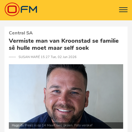
Central SA
Vermiste man van Kroonstad se familie
sê hulle moet maar self soek
─── SUSAN MARÉ 15:27 Tue, 02 Jun 2026
Hugo du Preez is op 14 Maart laas gesien. Foto verskaf