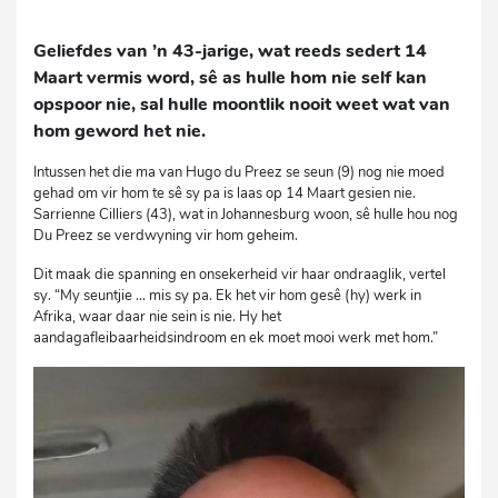
Geliefdes van ’n 43-jarige, wat reeds sedert 14
Maart vermis word, sê as hulle hom nie self kan
opspoor nie, sal hulle moontlik nooit weet wat van
hom geword het nie.
Intussen het die ma van Hugo du Preez se seun (9) nog nie moed
gehad om vir hom te sê sy pa is laas op 14 Maart gesien nie.
Sarrienne Cilliers (43), wat in Johannesburg woon, sê hulle hou nog
Du Preez se verdwyning vir hom geheim.
Dit maak die spanning en onsekerheid vir haar ondraaglik, vertel
sy. “My seuntjie … mis sy pa. Ek het vir hom gesê (hy) werk in
Afrika, waar daar nie sein is nie. Hy het
aandagafleibaarheidsindroom en ek moet mooi werk met hom.”