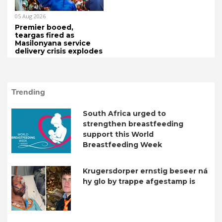
05 Aug 2026
Premier booed,
teargas fired as
Masilonyana service
delivery crisis explodes
Trending
South Africa urged to
strengthen breastfeeding
support this World
Breastfeeding Week
Krugersdorper ernstig beseer ná
hy glo by trappe afgestamp is