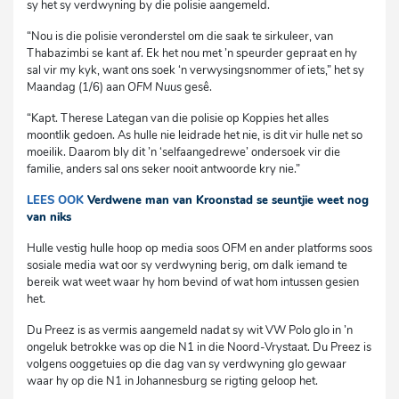
sy het sy verdwyning by die polisie aangemeld.
“Nou is die polisie veronderstel om die saak te sirkuleer, van
Thabazimbi se kant af. Ek het nou met ’n speurder gepraat en hy
sal vir my kyk, want ons soek ‘n verwysingsnommer of iets,” het sy
Maandag (1/6) aan
OFM Nuus
gesê.
“Kapt. Therese Lategan van die polisie op Koppies het alles
moontlik gedoen. As hulle nie leidrade het nie, is dit vir hulle net so
moeilik. Daarom bly dit ’n ‘selfaangedrewe’ ondersoek vir die
familie, anders sal ons seker nooit antwoorde kry nie.”
LEES OOK
Verdwene man van Kroonstad se seuntjie weet nog
van niks
Hulle vestig hulle hoop op media soos OFM en ander platforms soos
sosiale media wat oor sy verdwyning berig, om dalk iemand te
bereik wat weet waar hy hom bevind of wat hom intussen gesien
het.
Du Preez is as vermis aangemeld nadat sy wit VW Polo glo in ’n
ongeluk betrokke was op die N1 in die Noord-Vrystaat. Du Preez is
volgens ooggetuies op die dag van sy verdwyning glo gewaar
waar hy op die N1 in Johannesburg se rigting geloop het.