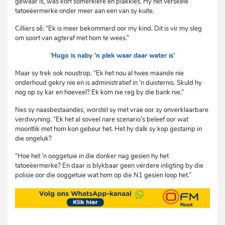
gewaar is, was kort somerklere en plakkies. Hy het verskeie
tatoeëermerke onder meer aan een van sy kuite.
Cilliers sê: “Ek is meer bekommerd oor my kind. Dit is vir my sleg
om soort van agteraf met hom te wees.”
‘Hugo is naby ’n plek waar daar water is’
Maar sy trek ook noustrop. “Ek het nou al twee maande nie
onderhoud gekry nie en is administratief in ’n duisternis. Skuld hy
nog op sy kar en hoeveel? Ek kom nie reg by die bank nie.”
Nes sy naasbestaandes, worstel sy met vrae oor sy onverklaarbare
verdwyning. “Ek het al soveel nare scenario’s beleef oor wat
moontlik met hom kon gebeur het. Het hy dalk sy kop gestamp in
die ongeluk?
“Hoe het ’n ooggetuie in die donker nag gesien hy het
tatoeëermerke? En daar is blykbaar geen verdere inligting by die
polisie oor die ooggetuie wat hom op die N1 gesien loop het.”