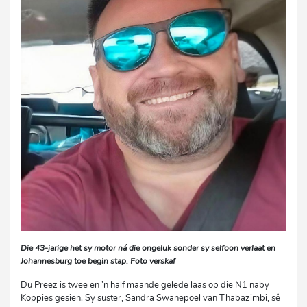
Die 43-jarige het sy motor ná die ongeluk sonder sy selfoon verlaat en
Johannesburg toe begin stap. Foto verskaf
Du Preez is twee en ’n half maande gelede laas op die N1 naby
Koppies gesien. Sy suster, Sandra Swanepoel van Thabazimbi, sê