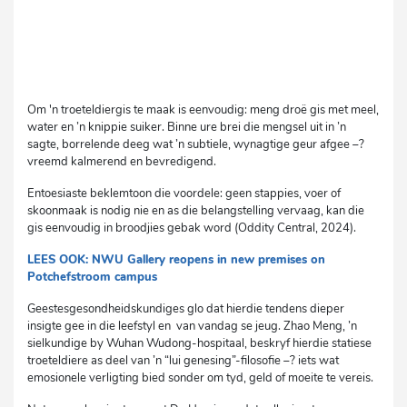
Om 'n troeteldiergis te maak is eenvoudig: meng droë gis met meel,
water en ’n knippie suiker. Binne ure brei die mengsel uit in ’n
sagte, borrelende deeg wat ’n subtiele, wynagtige geur afgee –?
vreemd kalmerend en bevredigend.
Entoesiaste beklemtoon die voordele: geen stappies, voer of
skoonmaak is nodig nie en as die belangstelling vervaag, kan die
gis eenvoudig in broodjies gebak word (Oddity Central, 2024).
LEES OOK: NWU Gallery reopens in new premises on
Potchefstroom campus
Geestesgesondheidskundiges glo dat hierdie tendens dieper
insigte gee in die leefstyl en van vandag se jeug. Zhao Meng, ’n
sielkundige by Wuhan Wudong-hospitaal, beskryf hierdie statiese
troeteldiere as deel van ’n “lui genesing”-filosofie –? iets wat
emosionele verligting bied sonder om tyd, geld of moeite te vereis.