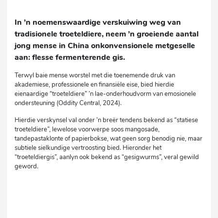
In ’n noemenswaardige verskuiwing weg van
tradisionele troeteldiere, neem ’n groeiende aantal
jong mense in China onkonvensionele metgeselle
aan: flesse fermenterende gis.
Terwyl baie mense worstel met die toenemende druk van
akademiese, professionele en finansiële eise, bied hierdie
eienaardige “troeteldiere” ’n lae-onderhoudvorm van emosionele
ondersteuning (Oddity Central, 2024).
Hierdie verskynsel val onder ’n breër tendens bekend as “statiese
troeteldiere”, lewelose voorwerpe soos mangosade,
tandepastaklonte of papierbokse, wat geen sorg benodig nie, maar
subtiele sielkundige vertroosting bied. Hieronder het
“troeteldiergis”, aanlyn ook bekend as “gesigwurms”, veral gewild
geword.