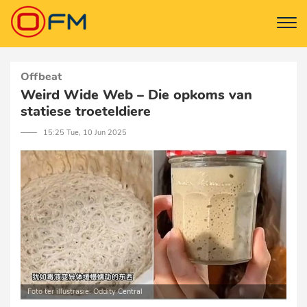
Offbeat
Weird Wide Web – Die opkoms van
statiese troeteldiere
─── 15:25 Tue, 10 Jun 2025
Foto ter illustrasie: Oddity Central