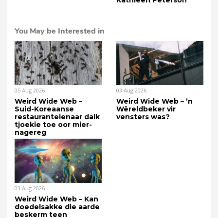
You May be Interested in
05 Aug 2026
03 Aug 2026
Weird Wide Web –
Weird Wide Web – ’n
Suid-Koreaanse
Wêreldbeker vir
restauranteienaar dalk
vensters was?
tjoekie toe oor mier-
nagereg
03 Aug 2026
Weird Wide Web – Kan
doedelsakke die aarde
beskerm teen