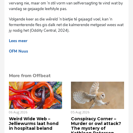
vervang nie, maar om ’n stil vorm van selfversagting te vind wat by
vandag se gejaagde leefstyle pas.
Volgende keer as die wêreld ’n bietjie té gejaagd voel, kan ’n
fermenterende fles gis dalk net die kalmerende metgesel wees wat
jy nodig het (Oddity Central, 2024).
Lees meer
OFM Nuus
mvh
More from Offbeat
06 Aug 2026
05 Aug 2026
Weird Wide Web –
Conspiracy Corner –
Jelliewurms laat hond
Murder or owl attack?
in hospitaal beland
The mystery of
Kathleen Peterson