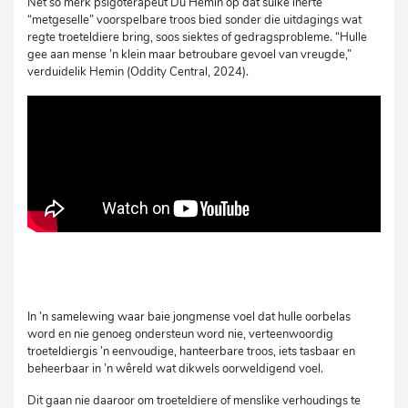
Net so merk psigoterapeut Du Hemin op dat sulke inerte
“metgeselle” voorspelbare troos bied sonder die uitdagings wat
regte troeteldiere bring, soos siektes of gedragsprobleme. “Hulle
gee aan mense ’n klein maar betroubare gevoel van vreugde,”
verduidelik Hemin (Oddity Central, 2024).
In ’n samelewing waar baie jongmense voel dat hulle oorbelas
word en nie genoeg ondersteun word nie, verteenwoordig
troeteldiergis ’n eenvoudige, hanteerbare troos, iets tasbaar en
beheerbaar in ’n wêreld wat dikwels oorweldigend voel.
Dit gaan nie daaroor om troeteldiere of menslike verhoudings te