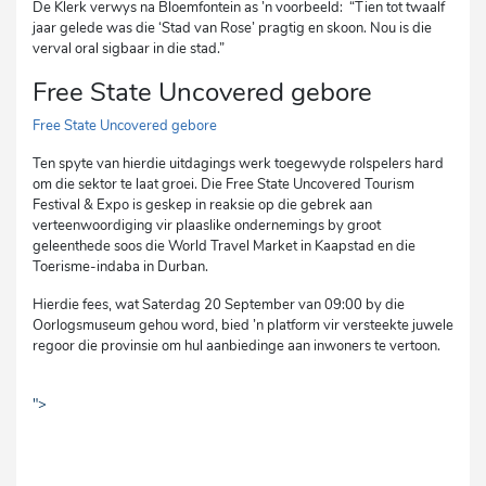
De Klerk verwys na Bloemfontein as ’n voorbeeld: “Tien tot twaalf
jaar gelede was die ‘Stad van Rose’ pragtig en skoon. Nou is die
verval oral sigbaar in die stad.”
Free State Uncovered gebore
Free State Uncovered gebore
Ten spyte van hierdie uitdagings werk toegewyde rolspelers hard
om die sektor te laat groei. Die Free State Uncovered Tourism
Festival & Expo is geskep in reaksie op die gebrek aan
verteenwoordiging vir plaaslike ondernemings by groot
geleenthede soos die World Travel Market in Kaapstad en die
Toerisme-indaba in Durban.
Hierdie fees, wat Saterdag 20 September van 09:00 by die
Oorlogsmuseum gehou word, bied ’n platform vir versteekte juwele
regoor die provinsie om hul aanbiedinge aan inwoners te vertoon.
">