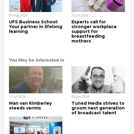
05 Aug 2026
13 Jul 2026
UFS Business School:
Experts call for
Your partner in lifelong
stronger workplace
learning
support for
breastfeeding
mothers
You May be Interested in
11 Jul 2026
05 Jun 2026
Man van Kimberley
Tuned Media strives to
steeds vermis
groom next generation
of broadcast talent