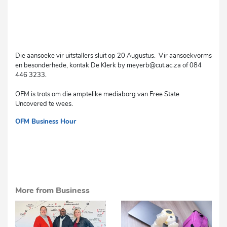
Die aansoeke vir uitstallers sluit op 20 Augustus. Vir aansoekvorms
en besonderhede, kontak De Klerk by meyerb@cut.ac.za of 084
446 3233.
OFM is trots om die amptelike mediaborg van Free State
Uncovered te wees.
OFM Business Hour
cvs
More from Business