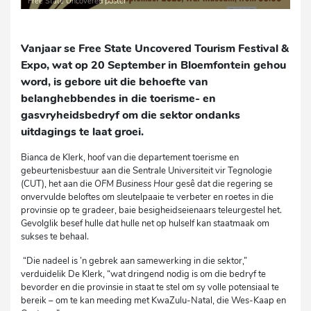
Free State Uncovered poster
Vanjaar se Free State Uncovered Tourism Festival &
Expo, wat op 20 September in Bloemfontein gehou
word, is gebore uit die behoefte van
belanghebbendes in die toerisme- en
gasvryheidsbedryf om die sektor ondanks
uitdagings te laat groei.
Bianca de Klerk, hoof van die departement toerisme en
gebeurtenisbestuur aan die Sentrale Universiteit vir Tegnologie
(CUT), het aan die
OFM Business Hour
gesê dat die regering se
onvervulde beloftes om sleutelpaaie te verbeter en roetes in die
provinsie op te gradeer, baie besigheidseienaars teleurgestel het.
Gevolglik besef hulle dat hulle net op hulself kan staatmaak om
sukses te behaal.
“Die nadeel is ’n gebrek aan samewerking in die sektor,”
verduidelik De Klerk, “wat dringend nodig is om die bedryf te
bevorder en die provinsie in staat te stel om sy volle potensiaal te
bereik – om te kan meeding met KwaZulu-Natal, die Wes-Kaap en