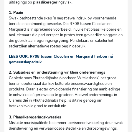
uitdagings op plaaslikeregeringsvlak.
1. Paaie
Swak padtoestande skep ’n negatiewe indruk by voornemende
toeriste en ontmoedig besoeke. Die R708 tussen Clocolan en
Marquard is ’n sprekende voorbeeld. In Julie het plaaslike boere en
taxi-eienaars die pad versper in protes teen gevaarlike slaggate en
die gebrek aan regeringsingryping. Pendelaars en sakelui het
sedertdien alternatiewe roetes begin gebruik.
LEES OOK: R708 tussen Clocolan en Marquard herbou ná
gemeenskapsdruk
2. Subsidies en ondersteuning vir klein ondernemings
Gebiede soos Phuthaditjhaba (voorheen Witsieshoek) het groot
toerismepotensiaal danksy kulturele besienswaardighede en
produkte. Daar is egter onvoldoende finansiering om aanbiedinge
te ontwikkel of geriewe op te gradeer. Hoewel ondernemings in
Clarens dié in Phuthaditjhaba help, is dit nie genoeg om
betekenisvolle groei te ontsluit nie.
3. Plaaslikeregeringskwessies
Mislukte munisipaliteite belemmer toerismeontwikkeling deur swak
dienslewering en verwaarloosde stedelike en dorpsomgewings.