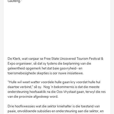
Gauteng.”
De Klerk, wat vanjaar se Free State Uncovered Tourism Festival &
Expo organiseer, sê dat sy tydens die beplanning van die
geleentheid opgemerk het dat baie gasvryheid- en
toerismebesighede skepties is oor nuwe inisiatiewe.
“Hulle wil weet watter voordele hulle gaan kry voordat hulle hul
daartoe verbind,” sê sy. Nog ’n bekommernis is dat die meeste
ondersteuning hoofsaaklik na die Oos-Vrystaat gaan, terwyl die res
van die provinsie afgeskeep word.
Drie hoofkwessies wat die sektor kniehalter is die toestand van
paaie, onvoldoende subsidies en ondersteuning aan die sektor, en