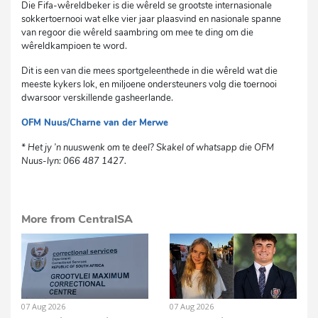
Die Fifa-wêreldbeker is die wêreld se grootste internasionale
sokkertoernooi wat elke vier jaar plaasvind en nasionale spanne
van regoor die wêreld saambring om mee te ding om die
wêreldkampioen te word.
Dit is een van die mees sportgeleenthede in die wêreld wat die
meeste kykers lok, en miljoene ondersteuners volg die toernooi
dwarsoor verskillende gasheerlande.
OFM Nuus/Charne van der Merwe
cvs
* Het jy ’n nuuswenk om te deel? Skakel of whatsapp die OFM
Nuus-lyn: 066 487 1427.
More from CentralSA
07 Aug 2026
07 Aug 2026