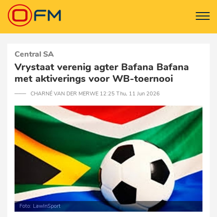
Central SA
Vrystaat verenig agter Bafana Bafana
met aktiverings voor WB-toernooi
─── CHARNÉ VAN DER MERWE 12:25 Thu, 11 Jun 2026
Foto: LawInSport