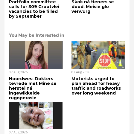
Portfolio committee
Skok ná tieners se
calls for 309 Grootvlei
dood: Meisie glo
vacancies to be filled
verwurg
by September
You May be Interested in
07 Aug 2026
07 Aug 2026
Noordwes: Dokters
Motorists urged to
tevrede met Miné se
plan ahead for heavy
herstel ná
traffic and roadworks
ingewikkelde
over long weekend
rugoperasie
07 Aug 2026