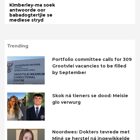
Kimberley-ma soek
antwoorde oor
babadogtertjie se
mediese stryd
Trending
Portfolio committee calls for 309
Grootvlei vacancies to be filled
by September
Skok ná tieners se dood: Meisie
glo verwurg
Noordwes: Dokters tevrede met
Miné se herstel ná ingewikkelde