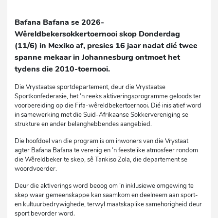
Bafana Bafana se 2026-
Wêreldbekersokkertoernooi skop Donderdag
(11/6) in Mexiko af, presies 16 jaar nadat dié twee
spanne mekaar in Johannesburg ontmoet het
tydens die 2010-toernooi.
Die Vrystaatse sportdepartement, deur die Vrystaatse
Sportkonfederasie, het ’n reeks aktiveringsprogramme geloods ter
voorbereiding op die Fifa-wêreldbekertoernooi. Dié inisiatief word
in samewerking met die Suid-Afrikaanse Sokkervereniging se
strukture en ander belanghebbendes aangebied.
Die hoofdoel van die program is om inwoners van die Vrystaat
agter Bafana Bafana te verenig en ’n feestelike atmosfeer rondom
die Wêreldbeker te skep, sê Tankiso Zola, die departement se
woordvoerder.
Deur die aktiverings word beoog om ’n inklusiewe omgewing te
skep waar gemeenskappe kan saamkom en deelneem aan sport-
en kultuurbedrywighede, terwyl maatskaplike samehorigheid deur
sport bevorder word.