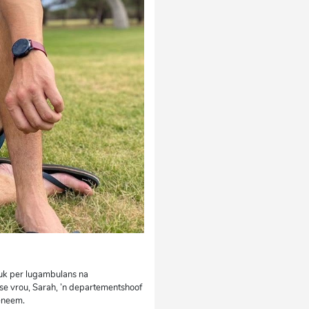
luk per lugambulans na
e vrou, Sarah, ’n departementshoof
geneem.