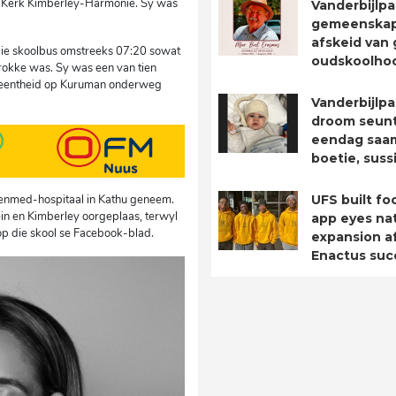
G Kerk Kimberley-Harmonie. Sy was
Vanderbijlpa
gemeenska
afskeid van 
 die skoolbus omstreeks 07:20 sowat
oudskoolho
rokke was. Sy was een van tien
geleentheid op Kuruman onderweg
Vanderbijlpa
droom seuntj
eendag saa
boetie, suss
UFS built fo
 Lenmed-hospitaal in Kathu geneem.
in en Kimberley oorgeplaas, terwyl
app eyes nat
 op die skool se Facebook-blad.
expansion a
Enactus suc