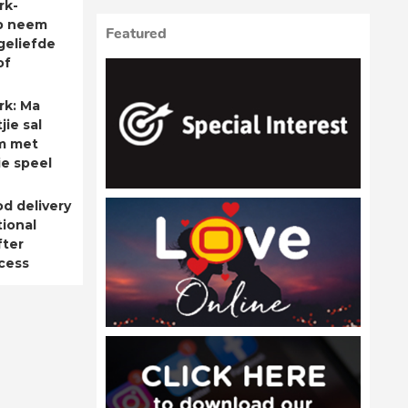
rk-
p neem
Featured
geliefde
of
rk: Ma
ie sal
m met
ie speel
od delivery
ional
fter
cess