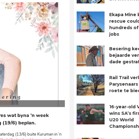
Ekapa Mine 
rescue coul
hundreds of
jobs
Besering ke
bejaarde ver
dade gestra
Rail Trail ve
Parysenaars 
roete te bie
16-year-old 
wins SA’s fir
es wat byna ’n week
U20 World
g (19/6) beplan.
Championsh
aterdag (13/6) buite Kuruman in ’n