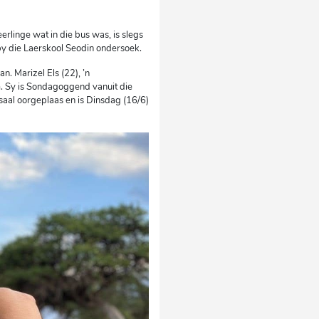
erlinge wat in die bus was, is slegs
by die Laerskool Seodin ondersoek.
. Marizel Els (22), ’n
m. Sy is Sondagoggend vanuit die
aal oorgeplaas en is Dinsdag (16/6)