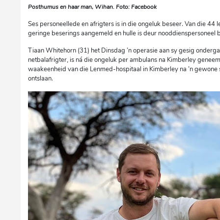
Posthumus en haar man, Wihan. Foto: Facebook
Ses personeellede en afrigters is in die ongeluk beseer. Van die 44 le
geringe beserings aangemeld en hulle is deur nooddienspersoneel 
Tiaan Whitehorn (31) het Dinsdag ’n operasie aan sy gesig ondergaan
netbalafrigter, is ná die ongeluk per ambulans na Kimberley genee
waakeenheid van die Lenmed-hospitaal in Kimberley na ’n gewone s
ontslaan.