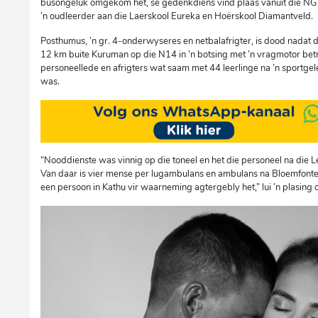
busongeluk omgekom het, se gedenkdiens vind plaas vanuit die N
’n oudleerder aan die Laerskool Eureka en Hoërskool Diamantveld.
Posthumus, ’n gr. 4-onderwyseres en netbalafrigter, is dood nadat
12 km buite Kuruman op die N14 in ’n botsing met ’n vragmotor bet
personeellede en afrigters wat saam met 44 leerlinge na ’n sport
was.
“Nooddienste was vinnig op die toneel en het die personeel na die
Van daar is vier mense per lugambulans en ambulans na Bloemfonte
een persoon in Kathu vir waarneming agtergebly het,” lui ’n plasing