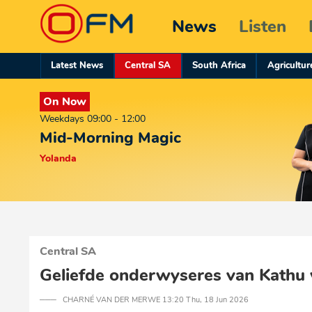
News
Listen
Latest News
Central SA
South Africa
Agricultur
On Now
Weekdays 09:00 - 12:00
Mid-Morning Magic
Yolanda
Central SA
Geliefde onderwyseres van Kathu
─── CHARNÉ VAN DER MERWE 13:20 Thu, 18 Jun 2026