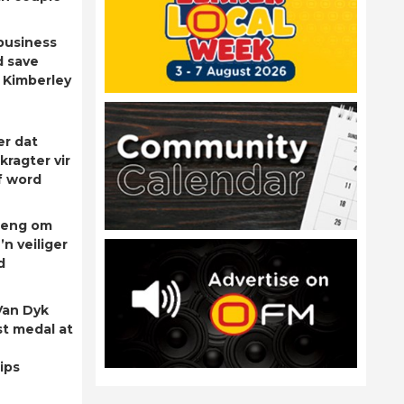
business
d save
 Kimberley
er dat
kragter vir
f word
rleng om
’n veiliger
d
Van Dyk
st medal at
ips