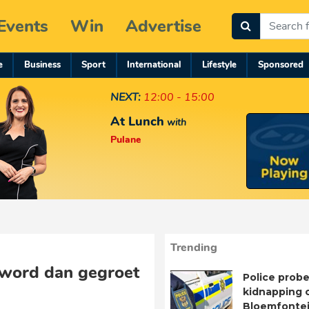
Events
Win
Advertise
e
Business
Sport
International
Lifestyle
Sponsored
NEXT:
12:00 - 15:00
At Lunch
with
Pulane
Trending
 word dan gegroet
Police probe
kidnapping o
Bloemfontei