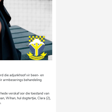
ord die adjunkhoof vir been- en
 vir armbeserings behandeling
ede verskaf oor die toestand van
, Wihan, hul dogtertjie, Clara (2),
.