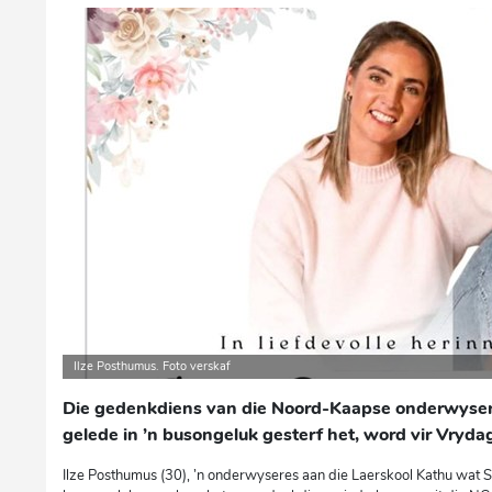
Ilze Posthumus. Foto verskaf
Die gedenkdiens van die Noord-Kaapse onderwyser
gelede in ’n busongeluk gesterf het, word vir Vryda
Ilze Posthumus (30), ’n onderwyseres aan die Laerskool Kathu wat S