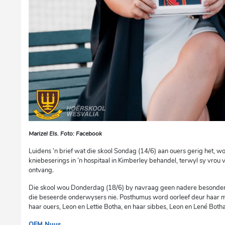
Marizel Els. Foto: Facebook
Luidens ’n brief wat die skool Sondag (14/6) aan ouers gerig het, w
kniebeserings in ’n hospitaal in Kimberley behandel, terwyl sy vrou
ontvang.
Die skool wou Donderdag (18/6) by navraag geen nadere besonderh
die beseerde onderwysers nie. Posthumus word oorleef deur haar man
haar ouers, Leon en Lettie Botha, en haar sibbes, Leon en Lené Botha
OFM Nuus
sm