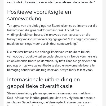
van Suid-Afrikaanse graan in internasionale markte te bevorder.”
Positiewe vooruitsigte en
samewerking
Ten spyte van die uitdagings het Steenhuisen sy optimisme oor die
toekoms van die graansektor uitgespreek. Hy het die
vindingrykheid van boere, die innovasie van navorsers en die
toewyding van industrie-verenigings geloof. “Ons begin vordering
maak en kan slegs meer bereik deur samewerking.”
Die minister het ook die belangrikheid van volhoubare beleid,
verhoogde produktiwiteit en ondersteuning vir beide kommersiële
en opkomende boere beklemtoon. Hy het Graan SA geprys vir hul
pogings om gelyke geleenthede te skep en opkomende boere te
bemagtig sonder om die beginsel van ’n vrye mark te laat vaar.
Internasionale uitbreiding en
geopolitieke diversifikasie
Steenhuisen het sy planne gedeel om internasionale markte vir
Suid-Afrikaanse landbouprodukte uit te brei. Hy beplan besoeke
aan Japan, Saoedi-Arabië, die Verenigde Arabiese Emirate en