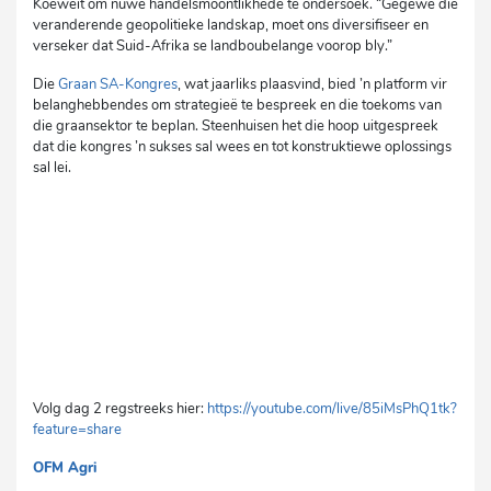
Koeweit om nuwe handelsmoontlikhede te ondersoek. “Gegewe die
veranderende geopolitieke landskap, moet ons diversifiseer en
verseker dat Suid-Afrika se landboubelange voorop bly.”
Die
Graan SA-Kongres
, wat jaarliks plaasvind, bied ’n platform vir
belanghebbendes om strategieë te bespreek en die toekoms van
die graansektor te beplan. Steenhuisen het die hoop uitgespreek
dat die kongres ’n sukses sal wees en tot konstruktiewe oplossings
sal lei.
Volg dag 2 regstreeks hier:
https://youtube.com/live/85iMsPhQ1tk?
feature=share
OFM Agri
cg/mvh