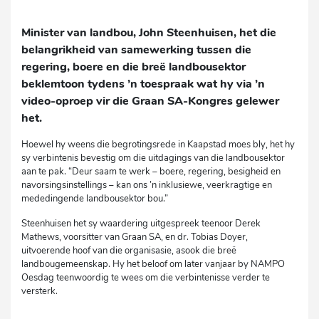
Minister van landbou, John Steenhuisen, het die
belangrikheid van samewerking tussen die
regering, boere en die breë landbousektor
beklemtoon tydens ’n toespraak wat hy via ’n
video-oproep vir die Graan SA-Kongres gelewer
het.
Hoewel hy weens die begrotingsrede in Kaapstad moes bly, het hy
sy verbintenis bevestig om die uitdagings van die landbousektor
aan te pak. “Deur saam te werk – boere, regering, besigheid en
navorsingsinstellings – kan ons ’n inklusiewe, veerkragtige en
mededingende landbousektor bou.”
Steenhuisen het sy waardering uitgespreek teenoor Derek
Mathews, voorsitter van Graan SA, en dr. Tobias Doyer,
uitvoerende hoof van die organisasie, asook die breë
landbougemeenskap. Hy het beloof om later vanjaar by NAMPO
Oesdag teenwoordig te wees om die verbintenisse verder te
versterk.