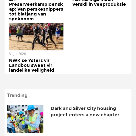
Preserveerkampioensk
verskil in veeproduksie
ap: Van perskesnippers
tot blatjang van
spekboom
31 Jul 2026
NWK se Ysters vir
Landbou sweet vir
landelike veiligheid
Trending
Dark and Silver City housing
project enters a new chapter