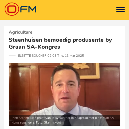
Agriculture
Steenhuisen bemoedig produsente by
Graan SA-Kongres
─── ELZETTE BOUCHER 09:03 Thu, 13 Mar 2025
John Steenhuisen praat vanuit sy kantoor in Kaapstad met die Graan SA-
Kongresgangers. Foto: Skermskoot