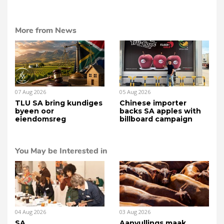
More from News
07 Aug 2026
05 Aug 2026
TLU SA bring kundiges
Chinese importer
byeen oor
backs SA apples with
eiendomsreg
billboard campaign
You May be Interested in
04 Aug 2026
03 Aug 2026
SA
Aanvullings maak