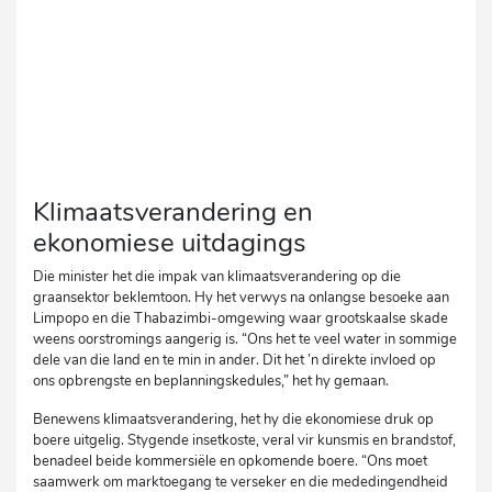
Klimaatsverandering en
ekonomiese uitdagings
Die minister het die impak van klimaatsverandering op die
graansektor beklemtoon. Hy het verwys na onlangse besoeke aan
Limpopo en die Thabazimbi-omgewing waar grootskaalse skade
weens oorstromings aangerig is. “Ons het te veel water in sommige
dele van die land en te min in ander. Dit het ’n direkte invloed op
ons opbrengste en beplanningskedules,” het hy gemaan.
Benewens klimaatsverandering, het hy die ekonomiese druk op
boere uitgelig. Stygende insetkoste, veral vir kunsmis en brandstof,
benadeel beide kommersiële en opkomende boere. “Ons moet
saamwerk om marktoegang te verseker en die mededingendheid