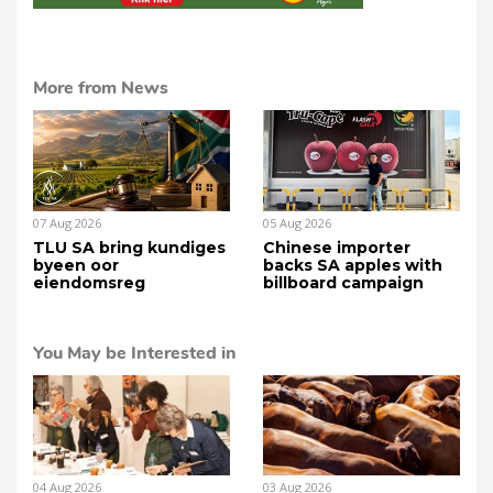
More from News
07 Aug 2026
05 Aug 2026
TLU SA bring kundiges
Chinese importer
byeen oor
backs SA apples with
eiendomsreg
billboard campaign
You May be Interested in
04 Aug 2026
03 Aug 2026