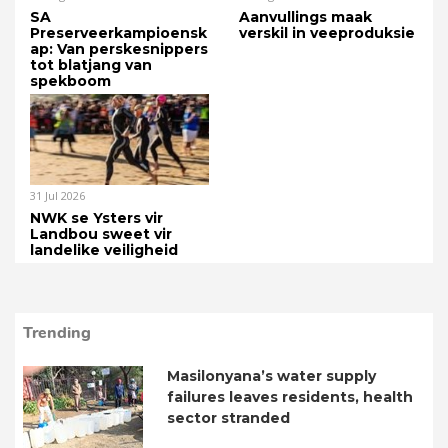
SA
Aanvullings maak
Preserveerkampioensk
verskil in veeproduksie
ap: Van perskesnippers
tot blatjang van
spekboom
31 Jul 2026
NWK se Ysters vir
Landbou sweet vir
landelike veiligheid
Trending
Masilonyana’s water supply
failures leaves residents, health
sector stranded