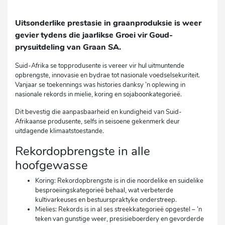
Uitsonderlike prestasie in graanproduksie is weer
gevier tydens die jaarlikse Groei vir Goud-
prysuitdeling van Graan SA.
Suid-Afrika se topprodusente is vereer vir hul uitmuntende
opbrengste, innovasie en bydrae tot nasionale voedselsekuriteit.
Vanjaar se toekennings was histories danksy ’n oplewing in
nasionale rekords in mielie, koring en sojaboonkategorieë.
Dit bevestig die aanpasbaarheid en kundigheid van Suid-
Afrikaanse produsente, selfs in seisoene gekenmerk deur
uitdagende klimaatstoestande.
Rekordopbrengste in alle
hoofgewasse
Koring: Rekordopbrengste is in die noordelike en suidelike
besproeiingskategorieë behaal, wat verbeterde
kultivarkeuses en bestuurspraktyke onderstreep.
Mielies: Rekords is in al ses streekkategorieë opgestel – ’n
teken van gunstige weer, presisieboerdery en gevorderde