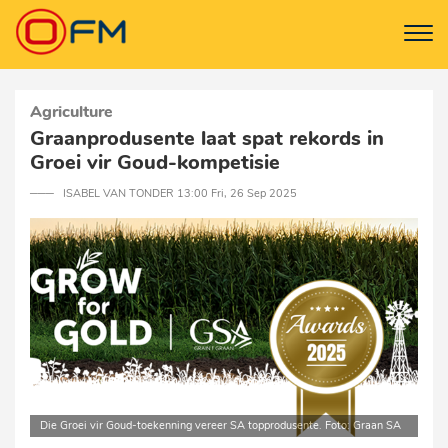
Agriculture
Graanprodusente laat spat rekords in
Groei vir Goud-kompetisie
─── ISABEL VAN TONDER 13:00 Fri, 26 Sep 2025
Die Groei vir Goud-toekenning vereer SA topprodusente. Foto: Graan SA