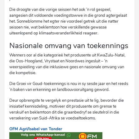
Die droogte van die vorige seisoen het ook ’n rol gespeel,
aangesien dit voldoende voedingstowwe in die grond agtergelaat
het. Sonneblomme het egter nie voordeel getrek uit die natter
seisoen nie, wat beklemtoon hoe verskillende gewasse
uiteenlopend op klimaatsveranderlikheid reageer.
Nasionale omvang van toekennings
Wenners oor al die kategorieë het produsente uit KwaZulu-Natal,
die Oos-Hoogland, Vrystaat en Noordwes ingesluit – ’n
weerspieëling van die inklusiewe gees en nasionale omvang van
die kompetisie.
Die Groei vir Goud-toekennings is nou in sy sesde jaar en het reeds
’n baken van erkenning en landbouvooruitgang geword.
Deur opbrengste te vergelyk en prestasie uit te lig, bevorder die
inisiatief kennisdeling, motiveer dit produsente om grense te
verskuif en beklemtoon dit die graanbedryf se sleutelrol in die
versekering van Suid-Afrika se voedseltoekoms.
OFM Agri/Isabel van Tonder
mvh