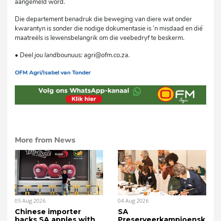
aangemeld word.
Die departement benadruk die beweging van diere wat onder
kwarantyn is sonder die nodige dokumentasie is ’n misdaad en dié
maatreëls is lewensbelangrik om die veebedryf te beskerm.
•
Deel jou landbounuus: agri@ofm.co.za.
OFM Agri/Isabel van Tonder
cvs
More from News
05 Aug 2026
04 Aug 2026
Chinese importer
SA
backs SA apples with
Preserveerkampioensk