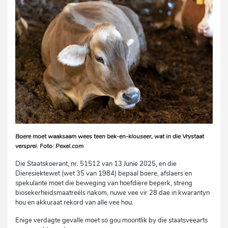
Boere moet waaksaam wees teen bek-en-klouseer, wat in die Vrystaat
versprei. Foto: Pexel.com
Die
Staatskoerant
, nr. 51512 van 13 Junie 2025, en die
Dieresiektewet (wet 35 van 1984) bepaal boere, afslaers en
spekulante moet die beweging van hoefdiere beperk, streng
biosekerheidsmaatreëls nakom, nuwe vee vir 28 dae in kwarantyn
hou en akkuraat rekord van alle vee hou.
Enige verdagte gevalle moet so gou moontlik by die staatsveearts