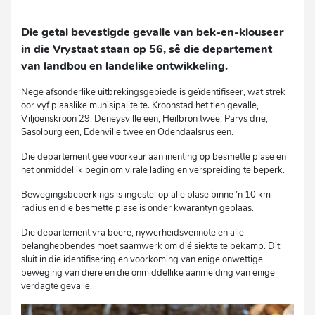
Die getal bevestigde gevalle van bek-en-klouseer
in die Vrystaat staan op 56, sê die departement
van landbou en landelike ontwikkeling.
Nege afsonderlike uitbrekingsgebiede is geïdentifiseer, wat strek
oor vyf plaaslike munisipaliteite. Kroonstad het tien gevalle,
Viljoenskroon 29, Deneysville een, Heilbron twee, Parys drie,
Sasolburg een, Edenville twee en Odendaalsrus een.
Die departement gee voorkeur aan inenting op besmette plase en
het onmiddellik begin om virale lading en verspreiding te beperk.
Bewegingsbeperkings is ingestel op alle plase binne ’n 10 km-
radius en die besmette plase is onder kwarantyn geplaas.
Die departement vra boere, nywerheidsvennote en alle
belanghebbendes moet saamwerk om dié siekte te bekamp. Dit
sluit in die identifisering en voorkoming van enige onwettige
beweging van diere en die onmiddellike aanmelding van enige
verdagte gevalle.