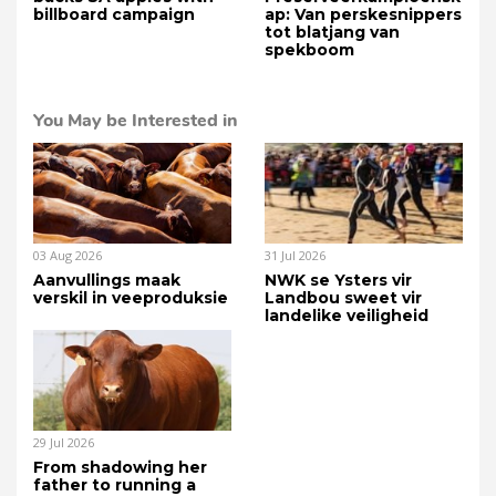
billboard campaign
ap: Van perskesnippers
tot blatjang van
spekboom
You May be Interested in
03 Aug 2026
31 Jul 2026
Aanvullings maak
NWK se Ysters vir
verskil in veeproduksie
Landbou sweet vir
landelike veiligheid
29 Jul 2026
From shadowing her
father to running a