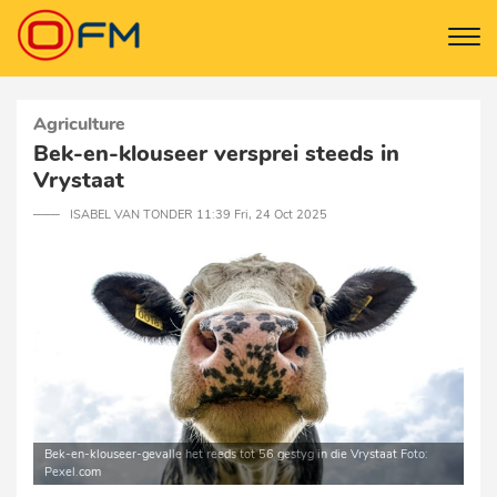
Agriculture
Bek-en-klouseer versprei steeds in
Vrystaat
─── ISABEL VAN TONDER 11:39 Fri, 24 Oct 2025
Bek-en-klouseer-gevalle het reeds tot 56 gestyg in die Vrystaat Foto:
Pexel.com