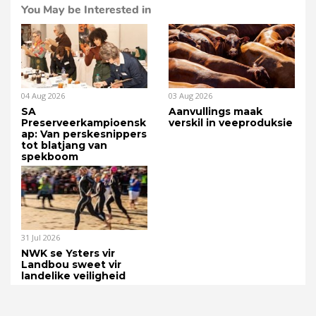
You May be Interested in
04 Aug 2026
03 Aug 2026
SA
Aanvullings maak
Preserveerkampioensk
verskil in veeproduksie
ap: Van perskesnippers
tot blatjang van
spekboom
31 Jul 2026
NWK se Ysters vir
Landbou sweet vir
landelike veiligheid