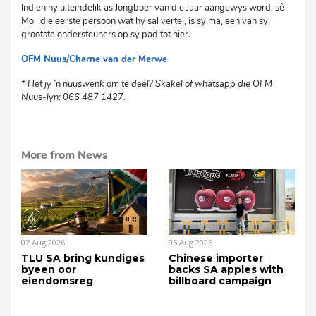
Indien hy uiteindelik as Jongboer van die Jaar aangewys word, sê
Moll die eerste persoon wat hy sal vertel, is sy ma, een van sy
grootste ondersteuners op sy pad tot hier.
OFM Nuus/Charne van der Merwe
cvs
* Het jy ’n nuuswenk om te deel? Skakel of whatsapp die OFM
Nuus-lyn: 066 487 1427.
More from News
07 Aug 2026
05 Aug 2026
TLU SA bring kundiges
Chinese importer
byeen oor
backs SA apples with
eiendomsreg
billboard campaign