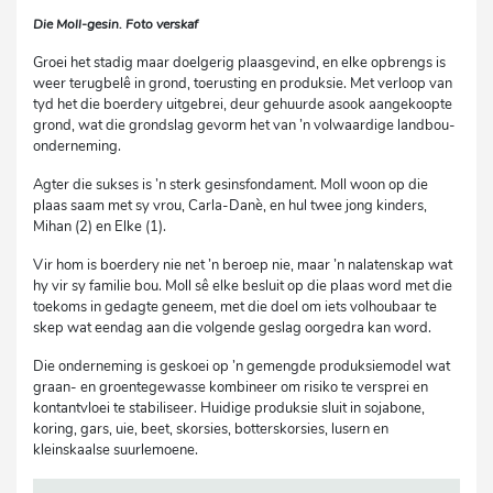
Die Moll-gesin. Foto verskaf
Groei het stadig maar doelgerig plaasgevind, en elke opbrengs is
weer terugbelê in grond, toerusting en produksie. Met verloop van
tyd het die boerdery uitgebrei, deur gehuurde asook aangekoopte
grond, wat die grondslag gevorm het van ’n volwaardige landbou-
onderneming.
Agter die sukses is ’n sterk gesinsfondament. Moll woon op die
plaas saam met sy vrou, Carla-Danè, en hul twee jong kinders,
Mihan (2) en Elke (1).
Vir hom is boerdery nie net ’n beroep nie, maar ’n nalatenskap wat
hy vir sy familie bou. Moll sê elke besluit op die plaas word met die
toekoms in gedagte geneem, met die doel om iets volhoubaar te
skep wat eendag aan die volgende geslag oorgedra kan word.
Die onderneming is geskoei op ’n gemengde produksiemodel wat
graan- en groentegewasse kombineer om risiko te versprei en
kontantvloei te stabiliseer. Huidige produksie sluit in sojabone,
koring, gars, uie, beet, skorsies, botterskorsies, lusern en
kleinskaalse suurlemoene.