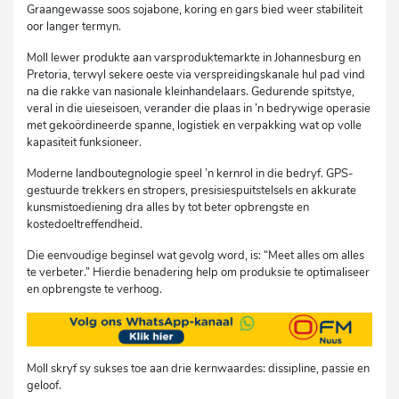
Graangewasse soos sojabone, koring en gars bied weer stabiliteit
oor langer termyn.
Moll lewer produkte aan varsproduktemarkte in Johannesburg en
Pretoria, terwyl sekere oeste via verspreidingskanale hul pad vind
na die rakke van nasionale kleinhandelaars. Gedurende spitstye,
veral in die uieseisoen, verander die plaas in ’n bedrywige operasie
met gekoördineerde spanne, logistiek en verpakking wat op volle
kapasiteit funksioneer.
Moderne landboutegnologie speel ’n kernrol in die bedryf. GPS-
gestuurde trekkers en stropers, presisiespuitstelsels en akkurate
kunsmistoediening dra alles by tot beter opbrengste en
kostedoeltreffendheid.
Die eenvoudige beginsel wat gevolg word, is: “Meet alles om alles
te verbeter.” Hierdie benadering help om produksie te optimaliseer
en opbrengste te verhoog.
Moll skryf sy sukses toe aan drie kernwaardes: dissipline, passie en
geloof.