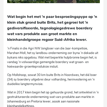
en geloof. Foto verskaf
Wat begin het met ’n paar besproeiingspype op ’n
klein stuk grond buite Brits, het gegroei tot ’n
gediversifiseerde, tegnologiegedrewe boerdery
wat vars produkte aan groot markte en
kleinhandelgroepe regoor Suid-Afrika lewer.
’n Finalis in die Agri NW Jongboer van die Jaar-kompetisie,
Marshan Moll, het sy landbou-onderneming oor byna ’n dekade uit
bykans niks opgebou. Wat met beperkte hulpbronne begin het, is
vandag ’n volwaardige gemengde boerdery wat graan- en
hoëwaarde-groenteproduksie insluit.
Op Mollshoop, sowat 30 km buite Brits in Noordwes, het dié boer
(34) sy boerdery uitgebrei deur volharding, herinvestering en ’n
duidelike langtermynvisie.
Wat in 2017 klein begin het op gehuurde grond, het ontwikkel in ’n
gestruktureerde onderneming wat vars produkte aan markte in
Johannesburg en Pretoria lewer, asook aan nasionale
kleinhandelkettings.