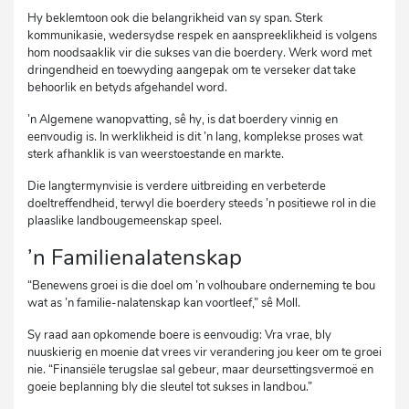
Hy beklemtoon ook die belangrikheid van sy span. Sterk
kommunikasie, wedersydse respek en aanspreeklikheid is volgens
hom noodsaaklik vir die sukses van die boerdery. Werk word met
dringendheid en toewyding aangepak om te verseker dat take
behoorlik en betyds afgehandel word.
’n Algemene wanopvatting, sê hy, is dat boerdery vinnig en
eenvoudig is. In werklikheid is dit ’n lang, komplekse proses wat
sterk afhanklik is van weerstoestande en markte.
Die langtermynvisie is verdere uitbreiding en verbeterde
doeltreffendheid, terwyl die boerdery steeds ’n positiewe rol in die
plaaslike landbougemeenskap speel.
’n Familienalatenskap
“Benewens groei is die doel om ’n volhoubare onderneming te bou
wat as ’n familie-nalatenskap kan voortleef,” sê Moll.
Sy raad aan opkomende boere is eenvoudig: Vra vrae, bly
nuuskierig en moenie dat vrees vir verandering jou keer om te groei
nie. “Finansiële terugslae sal gebeur, maar deursettingsvermoë en
goeie beplanning bly die sleutel tot sukses in landbou.”