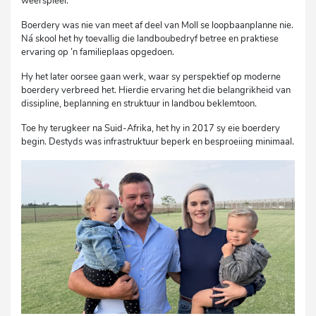
weerspieël.
Boerdery was nie van meet af deel van Moll se loopbaanplanne nie.
Ná skool het hy toevallig die landboubedryf betree en praktiese
ervaring op ’n familieplaas opgedoen.
Hy het later oorsee gaan werk, waar sy perspektief op moderne
boerdery verbreed het. Hierdie ervaring het die belangrikheid van
dissipline, beplanning en struktuur in landbou beklemtoon.
Toe hy terugkeer na Suid-Afrika, het hy in 2017 sy eie boerdery
begin. Destyds was infrastruktuur beperk en besproeiing minimaal.