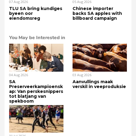
07 Aug 2026
05 Aug 2026
TLU SA bring kundiges
Chinese importer
byeen oor
backs SA apples with
eiendomsreg
billboard campaign
You May be Interested in
04 Aug 2026
03 Aug 2026
SA
Aanvullings maak
Preserveerkampioensk
verskil in veeproduksie
ap: Van perskesnippers
tot blatjang van
spekboom
31 Jul 2026