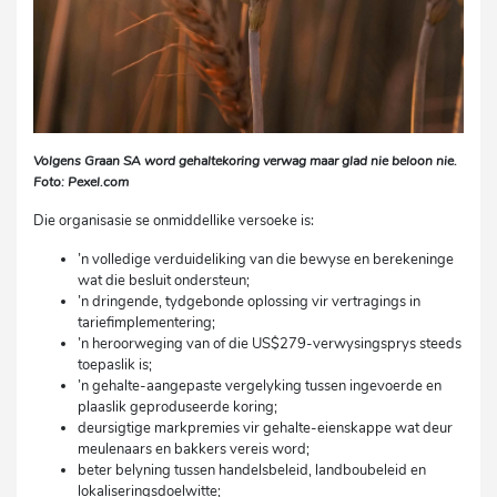
Volgens Graan SA word gehaltekoring verwag maar glad nie beloon nie.
Foto: Pexel.com
Die organisasie se onmiddellike versoeke is:
’n volledige verduideliking van die bewyse en berekeninge
wat die besluit ondersteun;
’n dringende, tydgebonde oplossing vir vertragings in
tariefimplementering;
’n heroorweging van of die US$279-verwysingsprys steeds
toepaslik is;
’n gehalte-aangepaste vergelyking tussen ingevoerde en
plaaslik geproduseerde koring;
deursigtige markpremies vir gehalte-eienskappe wat deur
meulenaars en bakkers vereis word;
beter belyning tussen handelsbeleid, landboubeleid en
lokaliseringsdoelwitte;