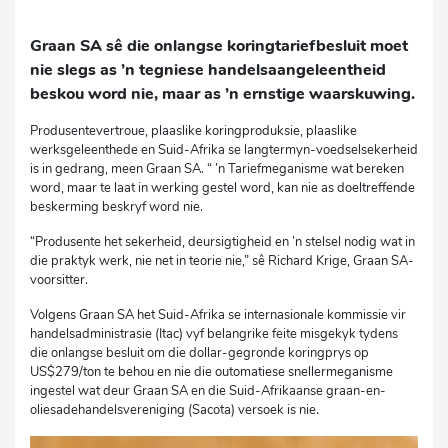
Graan SA sê die onlangse koringtariefbesluit moet
nie slegs as ’n tegniese handelsaangeleentheid
beskou word nie, maar as ’n ernstige waarskuwing.
Produsentevertroue, plaaslike koringproduksie, plaaslike
werksgeleenthede en Suid-Afrika se langtermyn-voedselsekerheid
is in gedrang, meen Graan SA. “ ’n Tariefmeganisme wat bereken
word, maar te laat in werking gestel word, kan nie as doeltreffende
beskerming beskryf word nie.
“Produsente het sekerheid, deursigtigheid en ’n stelsel nodig wat in
die praktyk werk, nie net in teorie nie,” sê Richard Krige, Graan SA-
voorsitter.
Volgens Graan SA het Suid-Afrika se internasionale kommissie vir
handelsadministrasie (Itac) vyf belangrike feite misgekyk tydens
die onlangse besluit om die dollar-gegronde koringprys op
US$279/ton te behou en nie die outomatiese snellermeganisme
ingestel wat deur Graan SA en die Suid-Afrikaanse graan-en-
oliesadehandelsvereniging (Sacota) versoek is nie.