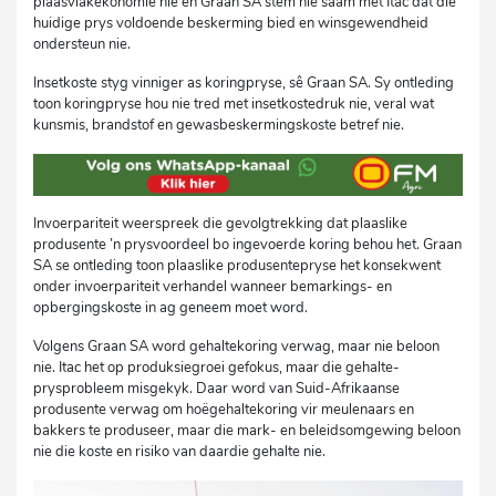
plaasvlakekonomie nie en Graan SA stem nie saam met Itac dat die
huidige prys voldoende beskerming bied en winsgewendheid
ondersteun nie.
Insetkoste styg vinniger as koringpryse, sê Graan SA. Sy ontleding
toon koringpryse hou nie tred met insetkostedruk nie, veral wat
kunsmis, brandstof en gewasbeskermingskoste betref nie.
Invoerpariteit weerspreek die gevolgtrekking dat plaaslike
produsente ’n prysvoordeel bo ingevoerde koring behou het. Graan
SA se ontleding toon plaaslike produsentepryse het konsekwent
onder invoerpariteit verhandel wanneer bemarkings- en
opbergingskoste in ag geneem moet word.
Volgens Graan SA word gehaltekoring verwag, maar nie beloon
nie. Itac het op produksiegroei gefokus, maar die gehalte-
prysprobleem misgekyk. Daar word van Suid-Afrikaanse
produsente verwag om hoëgehaltekoring vir meulenaars en
bakkers te produseer, maar die mark- en beleidsomgewing beloon
nie die koste en risiko van daardie gehalte nie.