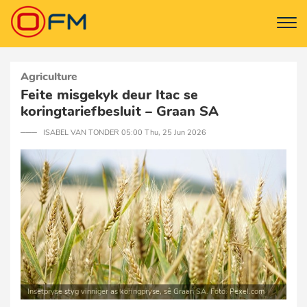
Agriculture
Feite misgekyk deur Itac se
koringtariefbesluit – Graan SA
─── ISABEL VAN TONDER 05:00 Thu, 25 Jun 2026
Insetpryse styg vinniger as koringpryse, sê Graan SA. Foto: Pexel.com