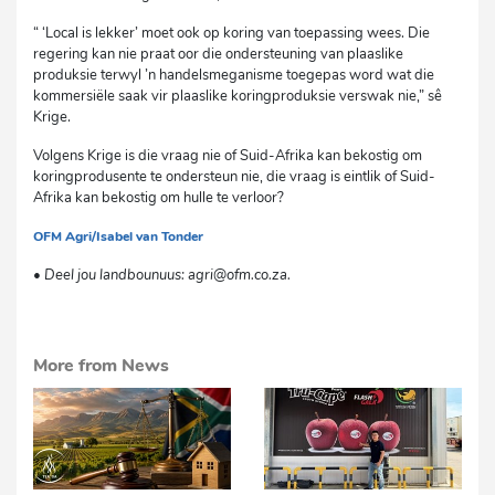
“ ‘Local is lekker’ moet ook op koring van toepassing wees. Die
regering kan nie praat oor die ondersteuning van plaaslike
produksie terwyl ’n handelsmeganisme toegepas word wat die
kommersiële saak vir plaaslike koringproduksie verswak nie,” sê
Krige.
Volgens Krige is die vraag nie of Suid-Afrika kan bekostig om
koringprodusente te ondersteun nie, die vraag is eintlik of Suid-
Afrika kan bekostig om hulle te verloor?
OFM Agri/Isabel van Tonder
sm
• Deel jou landbounuus: agri@ofm.co.za.
More from News