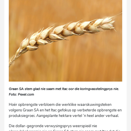
Graan SA stem glad nie saam met Itac oor die koringvasstelingprys nie.
Foto: Pexel.com
Hoër opbrengste verbloem die werklike waarskuwingsteken
volgens Graan SA en het Itac gefokus op verbeterde opbrengste en
produksiegroei. Aangeplante hektare vertel ’n heel ander verhaal.
Die dollar-gegronde verwysingsprys weerspieël nie