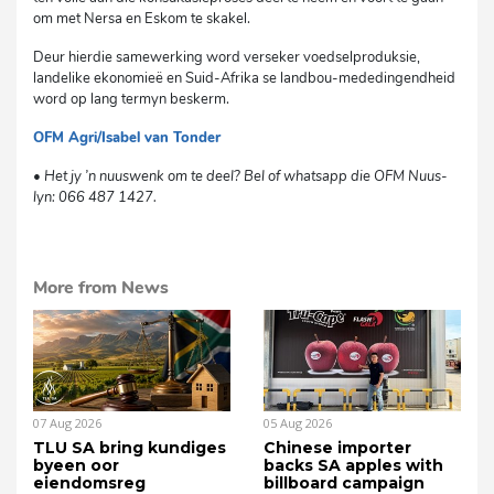
om met Nersa en Eskom te skakel.
Deur hierdie samewerking word verseker voedselproduksie,
landelike ekonomieë en Suid-Afrika se landbou-mededingendheid
word op lang termyn beskerm.
OFM Agri/Isabel van Tonder
dg
• Het jy ’n nuuswenk om te deel? Bel of whatsapp die OFM Nuus-
lyn: 066 487 1427.
More from News
07 Aug 2026
05 Aug 2026
TLU SA bring kundiges
Chinese importer
byeen oor
backs SA apples with
eiendomsreg
billboard campaign