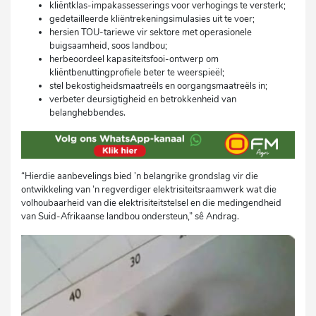
kliëntklas-impakassesserings voor verhogings te versterk;
gedetailleerde kliëntrekeningsimulasies uit te voer;
hersien TOU-tariewe vir sektore met operasionele
buigsaamheid, soos landbou;
herbeoordeel kapasiteitsfooi-ontwerp om
kliëntbenuttingprofiele beter te weerspieël;
stel bekostigheidsmaatreëls en oorgangsmaatreëls in;
verbeter deursigtigheid en betrokkenheid van
belanghebbendes.
“Hierdie aanbevelings bied ’n belangrike grondslag vir die
ontwikkeling van ’n regverdiger elektrisiteitsraamwerk wat die
volhoubaarheid van die elektrisiteitstelsel en die medingendheid
van Suid-Afrikaanse landbou ondersteun,” sê Andrag.