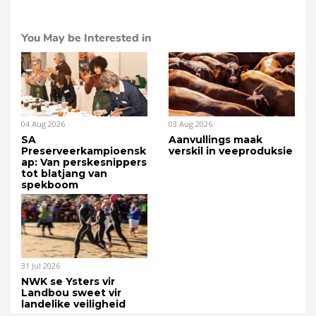
You May be Interested in
04 Aug 2026
03 Aug 2026
SA
Aanvullings maak
Preserveerkampioensk
verskil in veeproduksie
ap: Van perskesnippers
tot blatjang van
spekboom
31 Jul 2026
NWK se Ysters vir
Landbou sweet vir
landelike veiligheid