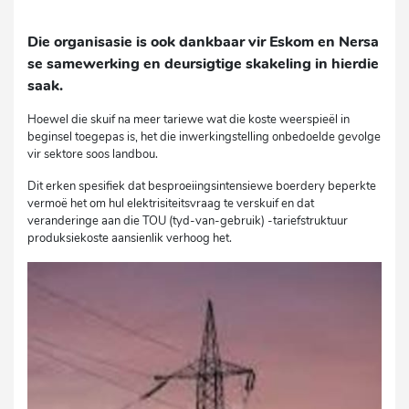
Die organisasie is ook dankbaar vir Eskom en Nersa
se samewerking en deursigtige skakeling in hierdie
saak.
Hoewel die skuif na meer tariewe wat die koste weerspieël in
beginsel toegepas is, het die inwerkingstelling onbedoelde gevolge
vir sektore soos landbou.
Dit erken spesifiek dat besproeiingsintensiewe boerdery beperkte
vermoë het om hul elektrisiteitsvraag te verskuif en dat
veranderinge aan die TOU (tyd-van-gebruik) -tariefstruktuur
produksiekoste aansienlik verhoog het.