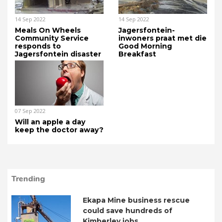
14 Sep 2022
14 Sep 2022
Meals On Wheels
Jagersfontein-
Community Service
inwoners praat met die
responds to
Good Morning
Jagersfontein disaster
Breakfast
07 Sep 2022
Will an apple a day
keep the doctor away?
Trending
Ekapa Mine business rescue
could save hundreds of
Kimberley jobs