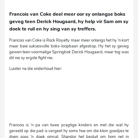
Francois van Coke deel meer oor sy onlangse boks
geveg teen Derick Hougaard, hy help vir Sam om sy
doek te ruil en hy sing van sy treffers.
Francois van Coke is
Rock Royalty
maar meer onlangs het hy 'n kort
maar baie suksesvolle boks-loopbaan afgeskop. Hy het sy geveg
gewen teen voormalige Springbok Derick Hougaard, maar tog was
dit nie sy ergste
fight
nie.
Luister na die onderhoud hier:
Francois is 'n pa van twee pragtige kinders en met die wat hy
gereeld op die pad is vergeet hy soms hoe om die klein goedjies te
doen soos 'n doek omruil. Shandor het besluit om hom net in