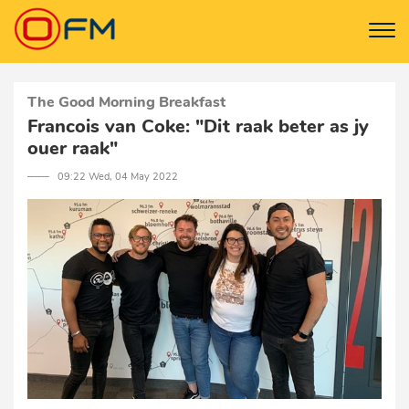
The Good Morning Breakfast
Francois van Coke: "Dit raak beter as jy
ouer raak"
─── 09:22 Wed, 04 May 2022