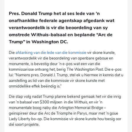
Pres. Donald Trump het al ses lede van ’n
onafhanklike federale agentskap afgedank wat
verantwoordelik is vir die beoordeling van sy
omstrede Withuis-balsaal en beplande “Arc de
Trump” in Washington DC.
Die
afdanking van die lede van die kommissie
vir skone kunste,
verantwoordelik vir die beoordeling van openbare geboue en
monumente, is bevestig deur ’n e-pos wat een van die
kommissarisse ontvang het, berig
The Washington Post
. Die e-pos
lui: “Namens pres. Donald J. Trump, stel ek u hiermee in kennis dat u
aanstelling as lid van die kommissie vir skone kunste met
onmiddellike effek beëindig is.”
Die stap volg nadat Trump planne bekend gemaak het vir die inrig
van ’n balsaal van $300 miljoen in die Withuis, en vir ’n
monumentale boog naby die Arlington Memorial Bridge –
geïnspireer deur die Arc de Triomphe in Parys, maar met ’n goue
Lady Liberty bo-op. Die kommissie vir skone kunste hou toesig oor
dié soort projekte.