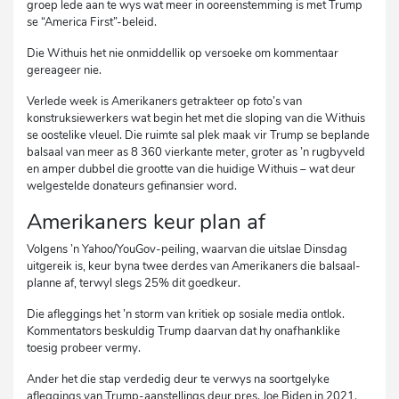
groep lede aan te wys wat meer in ooreenstemming is met Trump
se “America First”-beleid.
Die Withuis het nie onmiddellik op versoeke om kommentaar
gereageer nie.
Verlede week is Amerikaners getrakteer op foto’s van
konstruksiewerkers wat begin het met die sloping van die Withuis
se oostelike vleuel. Die ruimte sal plek maak vir Trump se beplande
balsaal van meer as 8 360 vierkante meter, groter as ’n rugbyveld
en amper dubbel die grootte van die huidige Withuis – wat deur
welgestelde donateurs gefinansier word.
Amerikaners keur plan af
Volgens ’n Yahoo/YouGov-peiling, waarvan die uitslae Dinsdag
uitgereik is, keur byna twee derdes van Amerikaners die balsaal-
planne af, terwyl slegs 25% dit goedkeur.
Die afleggings het ’n storm van kritiek op sosiale media ontlok.
Kommentators beskuldig Trump daarvan dat hy onafhanklike
toesig probeer vermy.
Ander het die stap verdedig deur te verwys na soortgelyke
afleggings van Trump-aanstellings deur pres. Joe Biden in 2021.