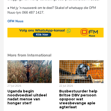
•
Het jy ’n nuuswenk om te deel? Skakel of whatsapp die OFM
Nuus-lyn: 066 487 1427.
OFM Nuus
mvh
More from International
27 Jul 2026
22 Jul 2026
Uganda begin
Busbestuurder help
noodvoedsel uitdeel
Britse DBV persoon
nadat mense van
opspoor wat
honger sterf
vreesbevange apie
agterlaat