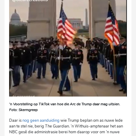
’n Voorstelling op TikTok van hoe die Arc de Trump daar mag uitsien.
Foto: Skermgreep
Daar is
nog geen aanduiding
wie Trump beplan om as nuwe lede
aan te stel nie, berig
The Guardian
. ’n Withuis-amptenaar het aan
NBC gesê die administrasie berei hom daarop voor om ’n nuwe