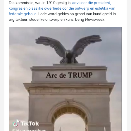
Die kommissie, wat in 1910 gestig is,
adviseer die president,
kongres en plaaslike owerhede oor die ontwerp en estetika van
federale geboue
. Lede word gekies op grond van kundigheid in
argitektuur, stedelike ontwerp en kuns, berig
Newsweek
.