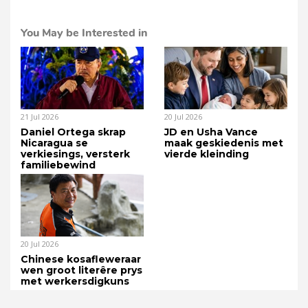
You May be Interested in
21 Jul 2026
20 Jul 2026
Daniel Ortega skrap
JD en Usha Vance
Nicaragua se
maak geskiedenis met
verkiesings, versterk
vierde kleinding
familiebewind
20 Jul 2026
Chinese kosafleweraar
wen groot literêre prys
met werkersdigkuns