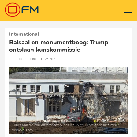
International
Balsaal en monumentboog: Trump
ontslaan kunskommissie
─── 06:30 Thu, 30 Oct 2025
Foto’s van die bou-en-breekwerk aan die Withuis het op sosiale media
verskyn. Foto: X