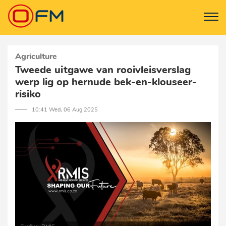
Agriculture
Tweede uitgawe van rooivleisverslag
werp lig op hernude bek-en-klouseer-
risiko
─── 10:41 Wed, 06 Aug 2025