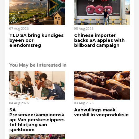
07 Aug 2026
05 Aug 2026
TLU SA bring kundiges
Chinese importer
byeen oor
backs SA apples with
eiendomsreg
billboard campaign
You May be Interested in
04 Aug 2026
03 Aug 2026
SA
Aanvullings maak
Preserveerkampioensk
verskil in veeproduksie
ap: Van perskesnippers
tot blatjang van
spekboom