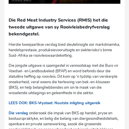
Grafika: RMIS
Die Red Meat Industry Services (RMIS) het die
tweede uitgawe van sy Rooivleisbedryfverslag
bekendgestel.
Hierdie tweejaarlikse verslag bied sleutelinsigte oor markdinamika,
handelsprestasie, produksievooruitsigte en siekterisiko’s binne
Suid-Afrika se rooivleiswaardeketting.
Die jongste uitgawe is saamgestel in vennootskap met die Buro vir
Voedsel- en Landboubeleid (BFAP) en word befonds deur die
statutêre heffing op rooivleis. Dit kom op ’n tydstip van verskerpte
onsekerheid, veral weens die herlewing van bek-en-klouseer
(BKS), en help belanghebbendes om sin te maak van die
wisselende uitdagings en geleenthede in die sektor.
LEES OOK: BKS-Vrystaat: Nuutste inligting uitgereik
Die verslag
ondersoek die impak van BKS op handel, pryse en
bestuurspraktyke, en belig die belang van diergesondheidstelsels,
openbare en private samewerking, asook die groeiende