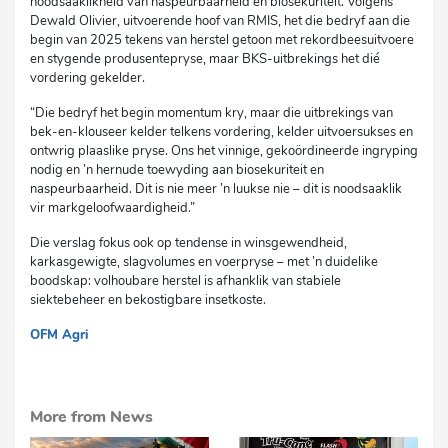
noodsaaklikheid van naspeurbaarheid en biosekuriteit. Volgens
Dewald Olivier, uitvoerende hoof van RMIS, het die bedryf aan die
begin van 2025 tekens van herstel getoon met rekordbeesuitvoere
en stygende produsentepryse, maar BKS-uitbrekings het dié
vordering gekelder.
“Die bedryf het begin momentum kry, maar die uitbrekings van
bek-en-klouseer kelder telkens vordering, kelder uitvoersukses en
ontwrig plaaslike pryse. Ons het vinnige, gekoördineerde ingryping
nodig en ’n hernude toewyding aan biosekuriteit en
naspeurbaarheid. Dit is nie meer ’n luukse nie – dit is noodsaaklik
vir markgeloofwaardigheid.”
Die verslag fokus ook op tendense in winsgewendheid,
karkasgewigte, slagvolumes en voerpryse – met ’n duidelike
boodskap: volhoubare herstel is afhanklik van stabiele
siektebeheer en bekostigbare insetkoste.
OFM Agri
More from News