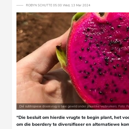
─── ROBYN SCHUTTE 05:00 Wed, 13 Mar 2024
Dié subtropiese draakvrug is baie gewild onder plaaslike verbruikers. Foto:
“Die besluit om hierdie vrugte te begin plant, het vo
om die boerdery te diversifiseer en alternatiewe ko