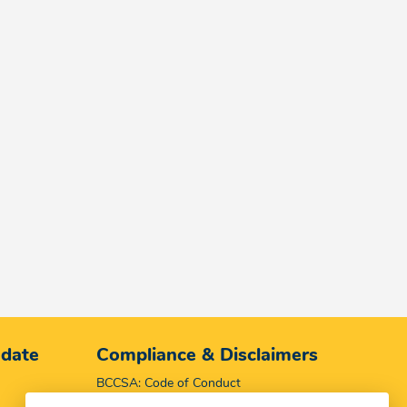
 date
Compliance & Disclaimers
BCCSA: Code of Conduct
Terms & Conditions