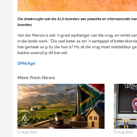
Die draakvrugte wat die AL3-boerdery aan plaaslike en internasionale ma
boerdery
Van der Merwe is ook ’n groot aanhanger van die vrug, en vertel van
in die lande werk. “Dis veel beter as om ’n aartappel of botterskorsi
hoe gemaak as jy by die huis is? Hy sê die vrug moet middeldeur ges
bakkie waaruit jy dit kan eet.
OFM/Agri
dg
More from News
07 Aug 2026
05 Aug 2026