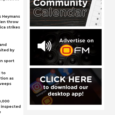
s Heymans
den throw
ica strikes
 and
ited by
n sport
 to
tion as
sweeps
0,000
 inspected
e