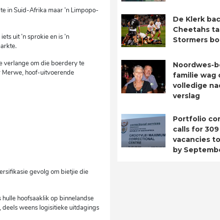
te in Suid-Afrika maar ’n Limpopo-
De Klerk bac
Cheetahs ta
s uit ’n sprokie en is ’n
Stormers b
arkte.
die verlange om die boerdery te
Noordwes-b
er Merwe, hoof-uitvoerende
familie wag 
volledige n
verslag
Portfolio c
calls for 309
vacancies to 
by Septemb
ersifikasie gevolg om bietjie die
 hulle hoofsaaklik op binnelandse
 deels weens logisitieke uitdagings