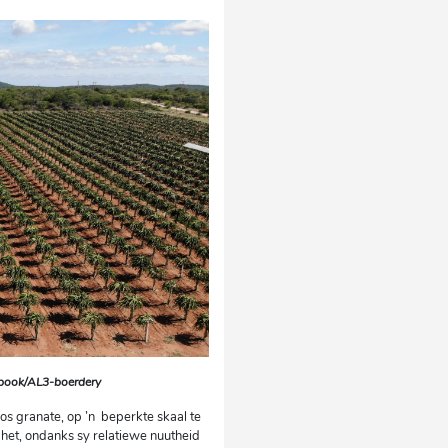
cebook/AL3-boerdery
os granate, op ’n beperkte skaal te
het, ondanks sy relatiewe nuutheid