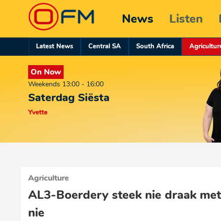
News
Listen
Latest News
Central SA
South Africa
Agricultur
On Now
Weekends 13:00 - 16:00
Saterdag Siësta
Yvette
Agriculture
AL3-Boerdery steek nie draak met
nie