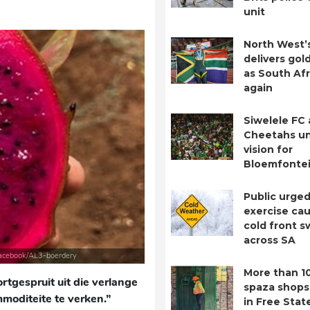
unit
North West’
delivers gol
as South Afr
again
Siwelele FC
Cheetahs un
vision for
Bloemfontei
Public urged
exercise cau
cold front 
across SA
 Facebook/AL3-boerdery
More than 1
ortgespruit uit die verlange
spaza shops
mmoditeite te verken.”
in Free Stat