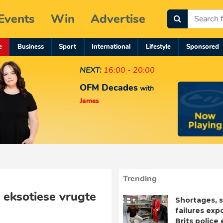
Events
Win
Advertise
e
Business
Sport
International
Lifestyle
Sponsored
NEXT:
16:00 - 20:00
OFM Decades
with
James
Trending
 eksotiese vrugte
Shortages, s
failures exp
Brits police