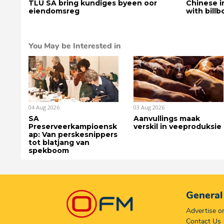
TLU SA bring kundiges byeen oor
Chinese i
eiendomsreg
with bill
You May be Interested in
04 Aug 2026
03 Aug 2026
SA
Aanvullings maak
Preserveerkampioensk
verskil in veeproduksie
ap: Van perskesnippers
tot blatjang van
spekboom
General
Advertise 
Contact Us