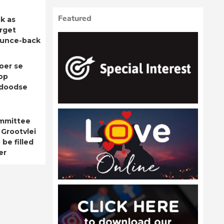
Featured
k as
rget
ounce-back
oer se
op
adoodse
ommittee
 Grootvlei
be filled
er