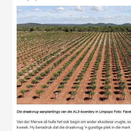
Die draakvrug-aanplantings van die AL3-boerdery in Limpopo Foto: Fa
Van der Merwe sê hulle het ook begin om ander eksotiese vrugte, so
kweek. Hy benadruk dat die draakvrug ’n gunstige plek in die mark 