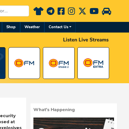
Shop
Weather
Contact Us
Listen Live Streams
What's Happening
ecurity
osed at
 explosives