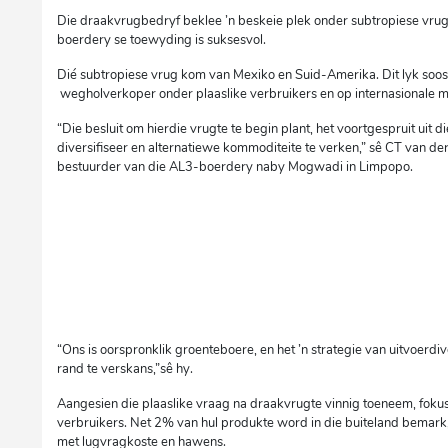
Die draakvrugbedryf beklee ’n beskeie plek onder subtropiese vrug
boerdery se toewyding is suksesvol.
Dié subtropiese vrug kom van Mexiko en Suid-Amerika. Dit lyk soos iet
wegholverkoper onder plaaslike verbruikers en op internasionale m
“Die besluit om hierdie vrugte te begin plant, het voortgespruit uit 
diversifiseer en alternatiewe kommoditeite te verken,” sê CT van d
bestuurder van die AL3-boerdery naby Mogwadi in Limpopo.
“Ons is oorspronklik groenteboere, en het ’n strategie van uitvoerdiv
rand te verskans,”sê hy.
Aangesien die plaaslike vraag na draakvrugte vinnig toeneem, fokus
verbruikers. Net 2% van hul produkte word in die buiteland bemark,
met lugvragkoste en hawens.