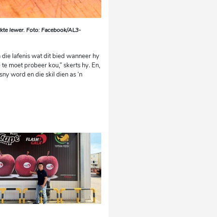
rkte lewer. Foto: Facebook/AL3-
 die lafenis wat dit bied wanneer hy
e te moet probeer kou,” skerts hy. En,
ny word en die skil dien as ‘n