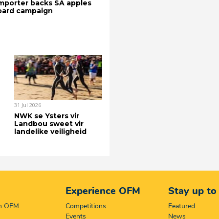
mporter backs SA apples
board campaign
31 Jul 2026
NWK se Ysters vir
Landbou sweet vir
landelike veiligheid
Experience OFM
Stay up to
on OFM
Competitions
Featured
Events
News