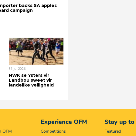
mporter backs SA apples
board campaign
31 Jul 2026
NWK se Ysters vir
Landbou sweet vir
landelike veiligheid
Experience OFM
Stay up to
on OFM
Competitions
Featured