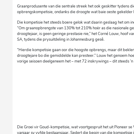
Graanprodusente van die sentrale streek het ook geskitter tydens d
opbrengskompetisie, ondanks die droogte wat baie oeste gekelder 
Die kompetisie het steeds boere gelok wat daarin geslaag het om 
“Om graanopbrengste van 130% tot 210% hoër as die nasionale gem
droogtejaar, is geen geringe prestasie nie,” het Corné Louw, hoof 
SA, tydens die prysuitdeling in Johannesburg gesê.
“Hierdie kompetisie gaan oor die hoogste opbrengs, maar dit bekle
droogtejare bo die gemiddelde kan presteer.” Louw het genoem ho
vorige seisoen deelgeneem het – met 72 inskrywings – dit steeds ’
Die Groei vir Goud-kompetisie, wat voortgespruit het uit Pioneer s
vanjaar sy vyfde bestaansjaar. Sedert die begin van die kompetisie 