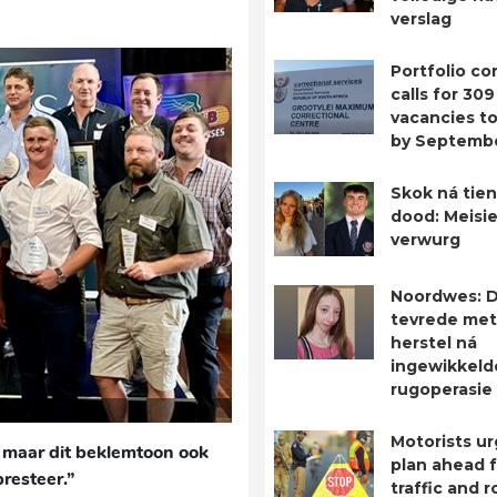
verslag
Portfolio c
calls for 309
vacancies to 
by Septemb
Skok ná tien
dood: Meisie
verwurg
Noordwes: D
tevrede met
herstel ná
ingewikkeld
rugoperasie
Motorists ur
, maar dit beklemtoon ook
plan ahead 
resteer.”
traffic and 