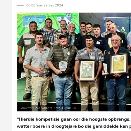
─── 08:08 Sun, 29 Sep 2024
Grow for Gold-wnners. Foto: Graan SA
“Hierdie kompetisie gaan oor die hoogste opbrengs
watter boere in droogtejare bo die gemiddelde kan p