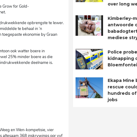
over long w
ie Grow for Gold-
het.
Kimberley-m
indrukwekkende opbrengste te lewer.
antwoorde 
iddelde te behaal in ’n
babadogtert
van toegepaste ekonomie by Graan
mediese str
mtoon ook watter boere in
Police probe
ewel 25% minder boere as die
kidnapping o
n indrukwekkende deelname is.
Bloemfontei
Ekapa Mine 
rescue coul
hundreds of
jobs
e Weeg en Wen-kompetisie, vier
is altesaam 368 inskrywings oor vyf