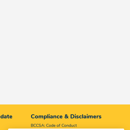
 date
Compliance & Disclaimers
BCCSA: Code of Conduct