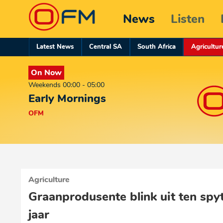
News
Listen
Latest News
Central SA
South Africa
Agricultur
On Now
Weekends 00:00 - 05:00
Early Mornings
OFM
Agriculture
Graanprodusente blink uit ten spy
jaar