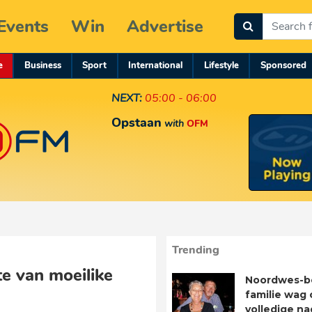
Events
Win
Advertise
e
Business
Sport
International
Lifestyle
Sponsored
NEXT:
05:00 - 06:00
Opstaan
with
OFM
Trending
te van moeilike
Noordwes-b
familie wag 
volledige n