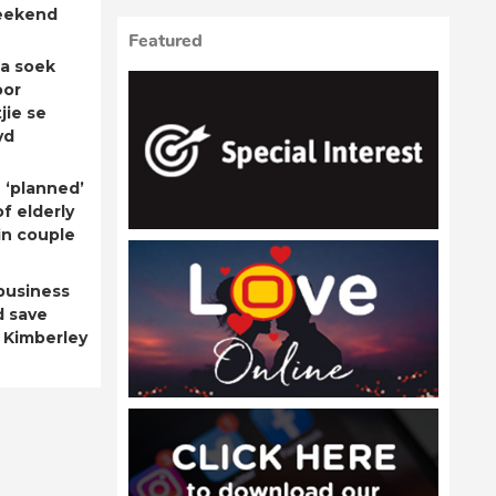
eekend
Featured
a soek
oor
jie se
yd
 ‘planned’
f elderly
n couple
business
d save
 Kimberley