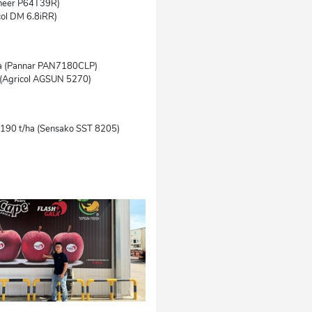
oneer P64T39R)
col DM 6.8iRR)
/ha (Pannar PAN7180CLP)
a (Agricol AGSUN 5270)
,190 t/ha (Sensako SST 8205)