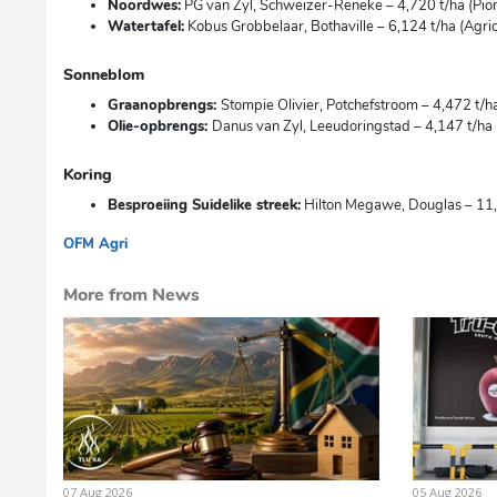
Noordwes:
PG van Zyl, Schweizer-Reneke – 4,720 t/ha (Pi
Watertafel:
Kobus Grobbelaar, Bothaville – 6,124 t/ha (Agri
Sonneblom
Graanopbrengs:
Stompie Olivier, Potchefstroom – 4,472 t
Olie-opbrengs:
Danus van Zyl, Leeudoringstad – 4,147 t/h
Koring
Besproeiing Suidelike streek:
Hilton Megawe, Douglas – 11
OFM Agri
cg
More from News
07 Aug 2026
05 Aug 2026