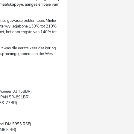
admaatskappye, aangesien baie van
aanse gewasse beklemtoon. Mielie-
 terwyl sojabone 130% tot 210%
het, het opbrengste van 140% tot
it was die eerste keer dat koring
besproeiingsgebiede en die Wes-
(Pioneer 33H58BR)
ar PAN 5R-891BR)
KC76-77BR)
ricol DM 5953 RSF)
DM6.8iRR)