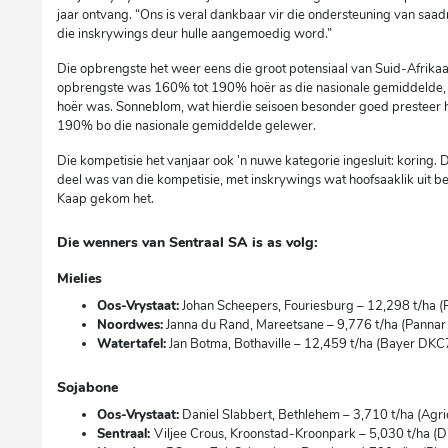
jaar ontvang. “Ons is veral dankbaar vir die ondersteuning van sa
die inskrywings deur hulle aangemoedig word.”
Die opbrengste het weer eens die groot potensiaal van Suid-Afrik
opbrengste was 160% tot 190% hoër as die nasionale gemiddelde,
hoër was. Sonneblom, wat hierdie seisoen besonder goed presteer 
190% bo die nasionale gemiddelde gelewer.
Die kompetisie het vanjaar ook ’n nuwe kategorie ingesluit: koring. D
deel was van die kompetisie, met inskrywings wat hoofsaaklik uit 
Kaap gekom het.
Die wenners van Sentraal SA is as volg:
Mielies
Oos-Vrystaat:
Johan Scheepers, Fouriesburg – 12,298 t/ha 
Noordwes:
Janna du Rand, Mareetsane – 9,776 t/ha (Pann
Watertafel:
Jan Botma, Bothaville – 12,459 t/ha (Bayer D
Sojabone
Oos-Vrystaat:
Daniel Slabbert, Bethlehem – 3,710 t/ha (Ag
Sentraal:
Viljee Crous, Kroonstad-Kroonpark – 5,030 t/ha (