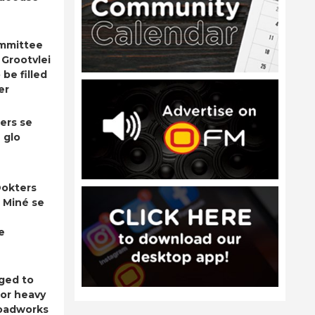
ommittee
 Grootvlei
be filled
er
ers se
 glo
okters
 Miné se
e
ged to
for heavy
roadworks