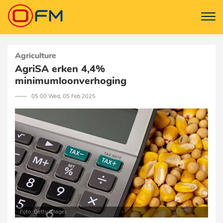
Agriculture
AgriSA erken 4,4%
minimumloonverhoging
─── 05:00 Wed, 05 Feb 2025
Foto: Getty Images