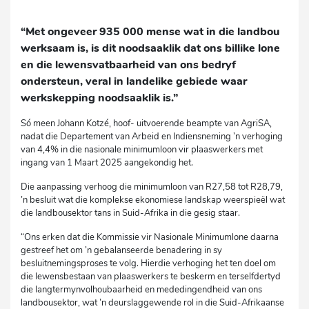
“Met ongeveer 935 000 mense wat in die landbou
werksaam is, is dit noodsaaklik dat ons billike lone
en die lewensvatbaarheid van ons bedryf
ondersteun, veral in landelike gebiede waar
werkskepping noodsaaklik is.”
Só meen Johann Kotzé, hoof- uitvoerende beampte van AgriSA,
nadat die Departement van Arbeid en Indiensneming ’n verhoging
van 4,4% in die nasionale minimumloon vir plaaswerkers met
ingang van 1 Maart 2025 aangekondig het.
Die aanpassing verhoog die minimumloon van R27,58 tot R28,79,
’n besluit wat die komplekse ekonomiese landskap weerspieël wat
die landbousektor tans in Suid-Afrika in die gesig staar.
“Ons erken dat die Kommissie vir Nasionale Minimumlone daarna
gestreef het om ’n gebalanseerde benadering in sy
besluitnemingsproses te volg. Hierdie verhoging het ten doel om
die lewensbestaan van plaaswerkers te beskerm en terselfdertyd
die langtermynvolhoubaarheid en mededingendheid van ons
landbousektor, wat ’n deurslaggewende rol in die Suid-Afrikaanse