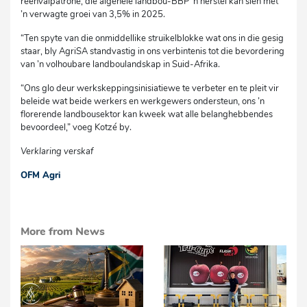
reënvalpatrone, die algehele landbou-BBP ’n herstel kan sien met
’n verwagte groei van 3,5% in 2025.
“Ten spyte van die onmiddellike struikelblokke wat ons in die gesig
staar, bly AgriSA standvastig in ons verbintenis tot die bevordering
van ’n volhoubare landboulandskap in Suid-Afrika.
“Ons glo deur werkskeppingsinisiatiewe te verbeter en te pleit vir
beleide wat beide werkers en werkgewers ondersteun, ons ’n
florerende landbousektor kan kweek wat alle belanghebbendes
bevoordeel,” voeg Kotzé by.
Verklaring verskaf
OFM Agri
More from News