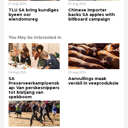
07 Aug 2026
05 Aug 2026
TLU SA bring kundiges
Chinese importer
byeen oor
backs SA apples with
eiendomsreg
billboard campaign
You May be Interested in
04 Aug 2026
03 Aug 2026
SA
Aanvullings maak
Preserveerkampioensk
verskil in veeproduksie
ap: Van perskesnippers
tot blatjang van
spekboom