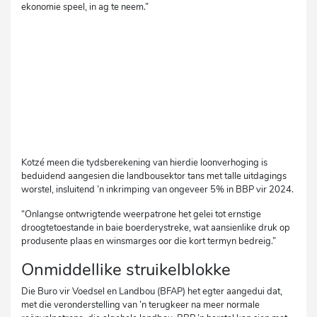
ekonomie speel, in ag te neem.”
Kotzé meen die tydsberekening van hierdie loonverhoging is
beduidend aangesien die landbousektor tans met talle uitdagings
worstel, insluitend ’n inkrimping van ongeveer 5% in BBP vir 2024.
“Onlangse ontwrigtende weerpatrone het gelei tot ernstige
droogtetoestande in baie boerderystreke, wat aansienlike druk op
produsente plaas en winsmarges oor die kort termyn bedreig.”
Onmiddellike struikelblokke
Die Buro vir Voedsel en Landbou (BFAP) het egter aangedui dat,
met die veronderstelling van ’n terugkeer na meer normale