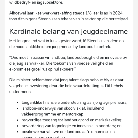
wildbedryf- en jagsubsektore.
Alhoewel jaarlikse werkverskaffing steeds 1% laer is as in 2024,
toon dit volgens Steenhuisen tekens van ’n sektor op die herstelpad.
Kardinale belang van jeugdeelname
Met Jeugmaand wat in Junie gevier word, lê Steenhuisen klem op
die noodsaaklikheid om jong mense by landbou te betrek.
“Ons moet ’n passie vir landbou, landboubesigheid en innovasie by
die jeug aanwakker. Die toekoms van voedselveiligheid en
ekonomiese groei rus op hul skouers.”
Die minister beklemtoon dat jong talent slegs behoue bly as daar
volgehoue investering deur die hele waardeketting is. Dit behels
onder meer:
toeganklike finansiële ondersteuning aan jong agripreneurs;
landbou-onderwys van skoolvlak af, insluitend
vakleerprogramme en mentorskap;
regverdige toegang tot landbougrond en markskakeling;
bevordering van tegnologie en innovasie in boerdery; en
positiewe narratiewe oor landbou as ’n dinamiese en
lonende loopbaanrigting.