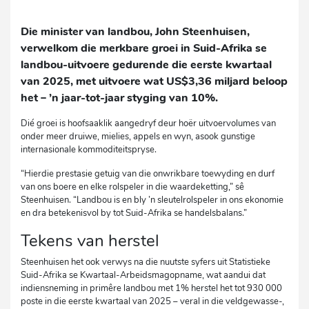
Die minister van landbou, John Steenhuisen,
verwelkom die merkbare groei in Suid-Afrika se
landbou-uitvoere gedurende die eerste kwartaal
van 2025, met uitvoere wat US$3,36 miljard beloop
het – ’n jaar-tot-jaar styging van 10%.
Dié groei is hoofsaaklik aangedryf deur hoër uitvoervolumes van
onder meer druiwe, mielies, appels en wyn, asook gunstige
internasionale kommoditeitspryse.
“Hierdie prestasie getuig van die onwrikbare toewyding en durf
van ons boere en elke rolspeler in die waardeketting,” sê
Steenhuisen. “Landbou is en bly ’n sleutelrolspeler in ons ekonomie
en dra betekenisvol by tot Suid-Afrika se handelsbalans.”
Tekens van herstel
Steenhuisen het ook verwys na die nuutste syfers uit Statistieke
Suid-Afrika se Kwartaal-Arbeidsmagopname, wat aandui dat
indiensneming in primêre landbou met 1% herstel het tot 930 000
poste in die eerste kwartaal van 2025 – veral in die veldgewasse-,