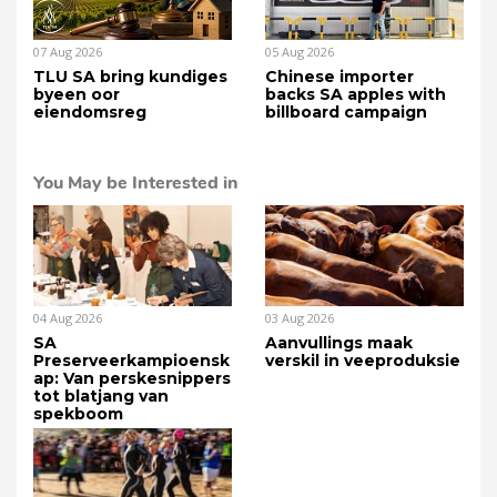
07 Aug 2026
05 Aug 2026
TLU SA bring kundiges
Chinese importer
byeen oor
backs SA apples with
eiendomsreg
billboard campaign
You May be Interested in
04 Aug 2026
03 Aug 2026
SA
Aanvullings maak
Preserveerkampioensk
verskil in veeproduksie
ap: Van perskesnippers
tot blatjang van
spekboom