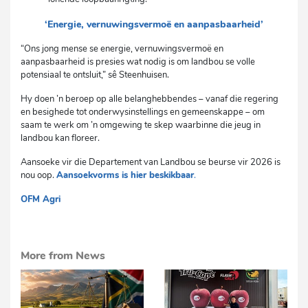
‘Energie, vernuwingsvermoë en aanpasbaarheid’
“Ons jong mense se energie, vernuwingsvermoë en
aanpasbaarheid is presies wat nodig is om landbou se volle
potensiaal te ontsluit,” sê Steenhuisen.
Hy doen ’n beroep op alle belanghebbendes – vanaf die regering
en besighede tot onderwysinstellings en gemeenskappe – om
saam te werk om ’n omgewing te skep waarbinne die jeug in
landbou kan floreer.
Aansoeke vir die Departement van Landbou se beurse vir 2026 is
nou oop.
Aansoekvorms is hier beskikbaar
.
OFM Agri
mvh
More from News