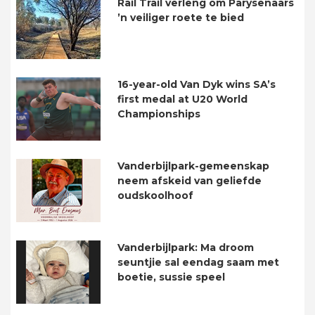
Rail Trail verleng om Parysenaars
’n veiliger roete te bied
16-year-old Van Dyk wins SA’s
first medal at U20 World
Championships
Vanderbijlpark-gemeenskap
neem afskeid van geliefde
oudskoolhoof
Vanderbijlpark: Ma droom
seuntjie sal eendag saam met
boetie, sussie speel