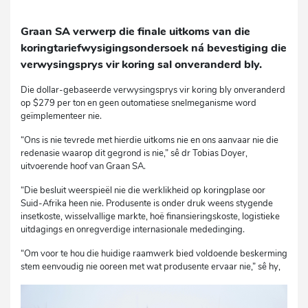
Graan SA verwerp die finale uitkoms van die
koringtariefwysigingsondersoek ná bevestiging die
verwysingsprys vir koring sal onveranderd bly.
Die dollar-gebaseerde verwysingsprys vir koring bly onveranderd
op $279 per ton en geen outomatiese snelmeganisme word
geïmplementeer nie.
“Ons is nie tevrede met hierdie uitkoms nie en ons aanvaar nie die
redenasie waarop dit gegrond is nie,” sê dr Tobias Doyer,
uitvoerende hoof van Graan SA.
“Die besluit weerspieël nie die werklikheid op koringplase oor
Suid-Afrika heen nie. Produsente is onder druk weens stygende
insetkoste, wisselvallige markte, hoë finansieringskoste, logistieke
uitdagings en onregverdige internasionale mededinging.
“Om voor te hou die huidige raamwerk bied voldoende beskerming
stem eenvoudig nie ooreen met wat produsente ervaar nie,” sê hy,