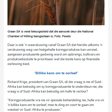
Graan SA is veral teleurgesteld dat die aansoek deur die National
Chamber of Milling teengestaan is, Foto: Pexels
Daar is ook ‘n waarskuwing vanaf Graan SA dat hierdie uitkoms ‘n
verskuiwing weg van hoëgehalte koringproduksie kan versnel,
aangesien produsente gedwing word om opbrengs, kultivars en
produksiebesluite te prioritiseer wat die beste kans op finansiële
oorlewing bied.
‘Billike kans om te oorleef’
Richard Krige, president van Graan SA, sê die vraag is nie of Suid-
Afrika kan bekostig om sy koringprodusente te ondersteun nie, die
vraag is of Suid-Afrika kan bekostig om hulle te verloor?
“Koringprodusente vra nie vir spesiale behandeling nie, hulle vra vir
‘n billike kans om te oorleef, mee te ding en voort te gaan om
voedsel vir Suid-Afrika te produseer.”