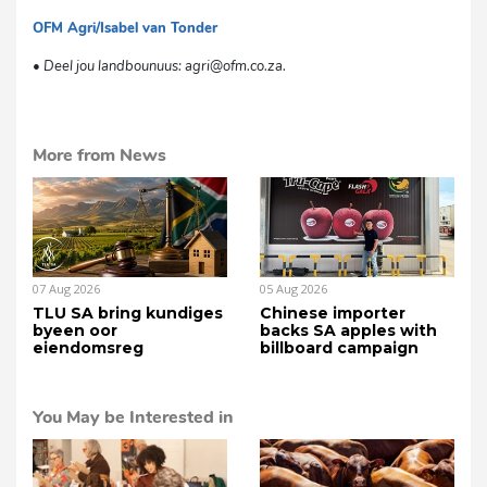
OFM Agri/Isabel van Tonder
dg
• Deel jou landbounuus: agri@ofm.co.za.
More from News
07 Aug 2026
05 Aug 2026
TLU SA bring kundiges
Chinese importer
byeen oor
backs SA apples with
eiendomsreg
billboard campaign
You May be Interested in