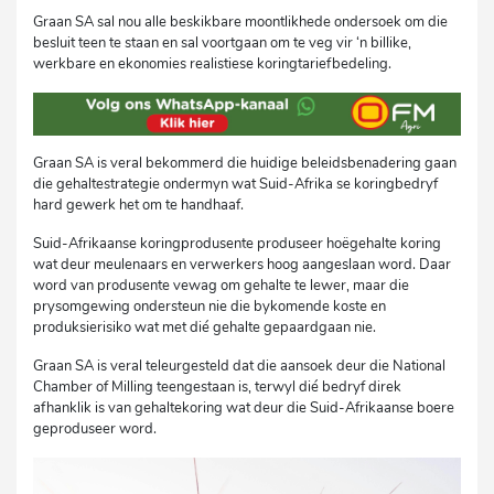
Graan SA sal nou alle beskikbare moontlikhede ondersoek om die
besluit teen te staan en sal voortgaan om te veg vir ‘n billike,
werkbare en ekonomies realistiese koringtariefbedeling.
Graan SA is veral bekommerd die huidige beleidsbenadering gaan
die gehaltestrategie ondermyn wat Suid-Afrika se koringbedryf
hard gewerk het om te handhaaf.
Suid-Afrikaanse koringprodusente produseer hoëgehalte koring
wat deur meulenaars en verwerkers hoog aangeslaan word. Daar
word van produsente vewag om gehalte te lewer, maar die
prysomgewing ondersteun nie die bykomende koste en
produksierisiko wat met dié gehalte gepaardgaan nie.
Graan SA is veral teleurgesteld dat die aansoek deur die National
Chamber of Milling teengestaan is, terwyl dié bedryf direk
afhanklik is van gehaltekoring wat deur die Suid-Afrikaanse boere
geproduseer word.