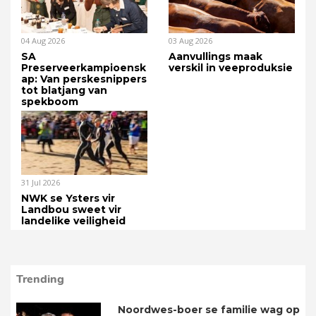
04 Aug 2026
03 Aug 2026
SA
Aanvullings maak
Preserveerkampioensk
verskil in veeproduksie
ap: Van perskesnippers
tot blatjang van
spekboom
31 Jul 2026
NWK se Ysters vir
Landbou sweet vir
landelike veiligheid
Trending
Noordwes-boer se familie wag op