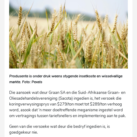
Produsente is onder druk weens stygende insetkoste en wisselvallige
markte. Foto: Pexels
Die aansoek wat deur Graan SA en die Suid-Afrikaanse Graan- en
Oliesadehandelsvereniging (Sacota) ingedien is, het versoek die
koringverwysingsprys van $279/ton moet tot $289/ton verhoog
word, asook dat ‘n meer doeltreffende meganisme ingestel word
om vertragings tussen tariefsnellers en implementering aan te pak.
Geen van die versoeke wat deur die bedryf ingedien is, is
goedgekeur nie.