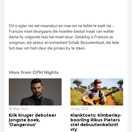
Dit is egter nie net maanskyn en rose om na liefde te soek nie –
Francois moet deurgaans die moeilike besluit maak van watter
dame hy volgende huis toe moet stuur. Gelukkig is Francois se
wingman
, die akteur en komediant Schalk Bezuidenhout, die hele
tyd daar om hom deur die proses by te staan.
More from OFM Nights
09 May 2022
26 Apr 2022
Erik Kruger debuteer
Klanktoets: Kimberley-
jongste boek,
boorling Rikus Pieters
'Dangerous'
stel debuutenkelsnit
vry