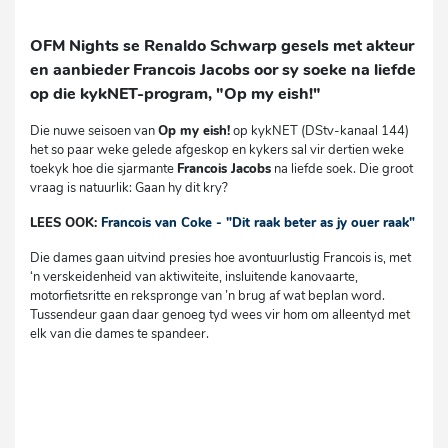
OFM Nights se Renaldo Schwarp gesels met akteur
en aanbieder Francois Jacobs oor sy soeke na liefde
op die kykNET-program, "Op my eish!"
Die nuwe seisoen van
Op my eish!
op kykNET (DStv-kanaal 144)
het so paar weke gelede afgeskop en kykers sal vir dertien weke
toekyk hoe die sjarmante
Francois Jacob
s
na liefde soek. Die groot
vraag is natuurlik: Gaan hy dit kry?
LEES OOK:
Francois van Coke - "Dit raak beter as jy ouer raak"
Die dames gaan uitvind presies hoe avontuurlustig Francois is, met
‘n verskeidenheid van aktiwiteite, insluitende kanovaarte,
motorfietsritte en rekspronge van ’n brug af wat beplan word.
Tussendeur gaan daar genoeg tyd wees vir hom om alleentyd met
elk van die dames te spandeer.