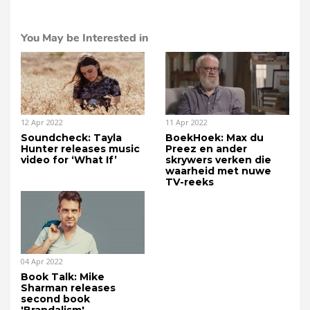
You May be Interested in
12 Apr 2022
11 Apr 2022
Soundcheck: Tayla
BoekHoek: Max du
Hunter releases music
Preez en ander
video for ‘What If’
skrywers verken die
waarheid met nuwe
TV-reeks
04 Apr 2022
Book Talk: Mike
Sharman releases
second book
'Brandalism'